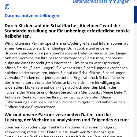
Datenschutzbestimmungen
Start
Für die Klinik
Weitere Fachabteilungen
Datenschutzeinstellungen
Durch Klicken auf die Schaltfläche „Ablehnen“ wird die
Herzlich Willkommen
Standardeinstellung nur für unbedingt erforderliche cookie
beibehalten.
Wir und unsere Partner speichern und/oder greifen auf Informationen auf
einem Gerät zu, wie z. B. eindeutige IDs in cookie und anderen
Die
Allgemeine Klinik der Segeberger Kliniken
ist eine
Browserspeichern, um personenbezogene Daten zu verarbeiten. Einige
Akutklinik
der allgemeinen
Grund- und
Anbieter verarbeiten Ihre personenbezogenen Daten möglicherweise
Regelversorgung
und gehört seit 2003 zur
aufgrund eines berechtigten Interesses. Um dem zu widersprechen,
öffnen Sie die „Einstellungen“. Sie können Ihre Einstellungen akzeptieren,
Unternehmensgruppe.
ablehnen oder verwalten, indem Sie auf die Schaltfläche „Einstellungen
verwalten“ klicken oder jederzeit auf die Fingerabdruck-Schaltfläche in
Eine
optimale medizinische Versorgung
…
der linken unteren Ecke der Website klicken. Um Ihre Einwilligung zu
widerrufen, klicken Sie auf den Fingerabdruck oder den Link in der
Weiterlesen
Fußzeile der Website und klicken Sie auf den Menüpunkt „Meine Daten“.
Auf dieser Seite können Sie Ihre Einwilligung widerrufen. Diese
Entscheidungen werden unseren Partnern mitgeteilt und haben keinen
Besuchszeiten
Einfluss auf die Browserdaten.
Wir und unsere Partner verarbeiten Daten, um die
Mo-Fr 15:00 - 20:00 Uhr | Sa-So 12:00 - 20:00 Uhr
Leistung der Website zu analysieren und Folgendes zu tun:
Speichern von oder Zugriff auf Informationen auf einem Endgerät.
mehr Informationen
Verwendung reduzierter Daten zur Auswahl von Werbeanzeigen.
Erstellung von Profilen für personalisierte Werbung. Verwendung von