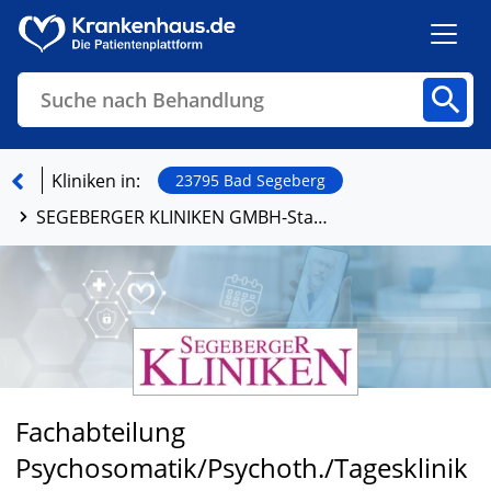
Suche nach Behandlung
Kliniken
Fachbereiche
Arztpraxen
Kliniken in:
23795 Bad Segeberg
SEGEBERGER KLINIKEN GMBH-Standort Bad Segeberg
Finden
Fachabteilung
Psychosomatik/Psychoth./Tagesklinik