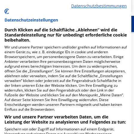
Datenschutzbestimmungen
Datenschutzeinstellungen
Start
Für die Klinik
Weitere Fachabteilungen
Durch Klicken auf die Schaltfläche „Ablehnen“ wird die
Standardeinstellung nur für unbedingt erforderliche cookie
Herzlich Willkommen
beibehalten.
Wir und unsere Partner speichern und/oder greifen auf Informationen auf
einem Gerät zu, wie z. B. eindeutige IDs in cookie und anderen
Browserspeichern, um personenbezogene Daten zu verarbeiten. Einige
Die
Allgemeine Klinik der Segeberger Kliniken
ist eine
Anbieter verarbeiten Ihre personenbezogenen Daten möglicherweise
Akutklinik
der allgemeinen
Grund- und
aufgrund eines berechtigten Interesses. Um dem zu widersprechen,
Regelversorgung
und gehört seit 2003 zur
öffnen Sie die „Einstellungen“. Sie können Ihre Einstellungen akzeptieren,
ablehnen oder verwalten, indem Sie auf die Schaltfläche „Einstellungen
Unternehmensgruppe.
verwalten“ klicken oder jederzeit auf die Fingerabdruck-Schaltfläche in
der linken unteren Ecke der Website klicken. Um Ihre Einwilligung zu
Eine
optimale medizinische Versorgung
…
widerrufen, klicken Sie auf den Fingerabdruck oder den Link in der
Fußzeile der Website und klicken Sie auf den Menüpunkt „Meine Daten“.
Auf dieser Seite können Sie Ihre Einwilligung widerrufen. Diese
Weiterlesen
Entscheidungen werden unseren Partnern mitgeteilt und haben keinen
Einfluss auf die Browserdaten.
Besuchszeiten
Wir und unsere Partner verarbeiten Daten, um die
Leistung der Website zu analysieren und Folgendes zu tun:
Mo-Fr 15:00 - 20:00 Uhr | Sa-So 12:00 - 20:00 Uhr
Speichern von oder Zugriff auf Informationen auf einem Endgerät.
Verwendung reduzierter Daten zur Auswahl von Werbeanzeigen.