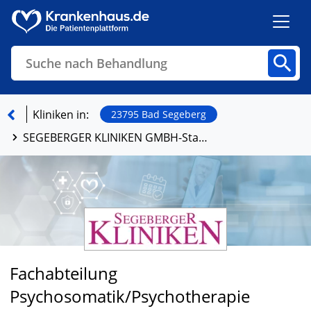
Suche nach Behandlung
Kliniken
Fachbereiche
Arztpraxen
Kliniken in:
23795 Bad Segeberg
SEGEBERGER KLINIKEN GMBH-Standort Bad Segeberg
Finden
Fachabteilung
Psychosomatik/Psychotherapie