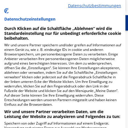
Datenschutzbestimmungen
Datenschutzeinstellungen
Start
Für die Klinik
Weitere Fachabteilungen
Durch Klicken auf die Schaltfläche „Ablehnen“ wird die
Standardeinstellung nur für unbedingt erforderliche cookie
Herzlich Willkommen
beibehalten.
Wir und unsere Partner speichern und/oder greifen auf Informationen auf
einem Gerät zu, wie z. B. eindeutige IDs in cookie und anderen
Browserspeichern, um personenbezogene Daten zu verarbeiten. Einige
Die
Allgemeine Klinik der Segeberger Kliniken
ist eine
Anbieter verarbeiten Ihre personenbezogenen Daten möglicherweise
Akutklinik
der allgemeinen
Grund- und
aufgrund eines berechtigten Interesses. Um dem zu widersprechen,
Regelversorgung
und gehört seit 2003 zur
öffnen Sie die „Einstellungen“. Sie können Ihre Einstellungen akzeptieren,
ablehnen oder verwalten, indem Sie auf die Schaltfläche „Einstellungen
Unternehmensgruppe.
verwalten“ klicken oder jederzeit auf die Fingerabdruck-Schaltfläche in
der linken unteren Ecke der Website klicken. Um Ihre Einwilligung zu
Eine
optimale medizinische Versorgung
…
widerrufen, klicken Sie auf den Fingerabdruck oder den Link in der
Fußzeile der Website und klicken Sie auf den Menüpunkt „Meine Daten“.
Auf dieser Seite können Sie Ihre Einwilligung widerrufen. Diese
Weiterlesen
Entscheidungen werden unseren Partnern mitgeteilt und haben keinen
Einfluss auf die Browserdaten.
Besuchszeiten
Wir und unsere Partner verarbeiten Daten, um die
Leistung der Website zu analysieren und Folgendes zu tun:
Mo-Fr 15:00 - 20:00 Uhr | Sa-So 12:00 - 20:00 Uhr
Speichern von oder Zugriff auf Informationen auf einem Endgerät.
Verwendung reduzierter Daten zur Auswahl von Werbeanzeigen.