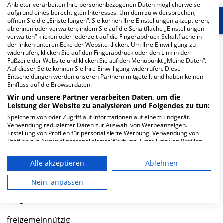
Anbieter verarbeiten Ihre personenbezogenen Daten möglicherweise
aufgrund eines berechtigten Interesses. Um dem zu widersprechen,
Start
Für die Klinik
Weitere Fachabteilungen
öffnen Sie die „Einstellungen“. Sie können Ihre Einstellungen akzeptieren,
ablehnen oder verwalten, indem Sie auf die Schaltfläche „Einstellungen
verwalten“ klicken oder jederzeit auf die Fingerabdruck-Schaltfläche in
der linken unteren Ecke der Website klicken. Um Ihre Einwilligung zu
Herzlich Willkommen
widerrufen, klicken Sie auf den Fingerabdruck oder den Link in der
Fußzeile der Website und klicken Sie auf den Menüpunkt „Meine Daten“.
Auf dieser Seite können Sie Ihre Einwilligung widerrufen. Diese
Sophien- und Hufeland-Klinikum gGmbH in der Henry-
Entscheidungen werden unseren Partnern mitgeteilt und haben keinen
Einfluss auf die Browserdaten.
van-de-Velde-Straße 2 ist ein mittelgroßes Krankenhaus
Wir und unsere Partner verarbeiten Daten, um die
in Weimar. Mit einer Kapazität von 615 Betten werden in
Leistung der Website zu analysieren und Folgendes zu tun:
den spezialisierten Fachabteilungen pro Jahr etwa
Speichern von oder Zugriff auf Informationen auf einem Endgerät.
19.777 medizinische Fälle behandelt und therapiert.
Verwendung reduzierter Daten zur Auswahl von Werbeanzeigen.
Erstellung von Profilen für personalisierte Werbung. Verwendung von
Weiterlesen
Profilen zur Auswahl personalisierter Werbung. Erstellung von Profilen
zur Personalisierung von Inhalten. Verwendung von Profilen zur Auswahl
personalisierter Inhalte. Messung der Werbeleistung. Messung der
Besuchszeiten
Alle akzeptieren
Ablehnen
Performance von Inhalten. Analyse von Zielgruppen durch Statistiken
oder Kombinationen von Daten aus verschiedenen Quellen. Entwicklung
0 bis 23 Uhr
und Verbesserung der Angebote. Verwendung reduzierter Daten zur
Nein, anpassen
Auswahl von Inhalten.
Daten können außerhalb der Europäischen Union weitergegeben und in
Trägerschaft
die USA gesendet werden.
Ihre Einwilligung und die cookie Richtlinie gelten ausschließlich für diese
freigemeinnützig