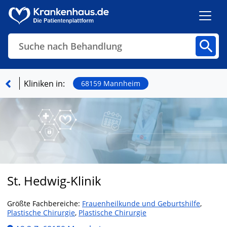
Suche nach Behandlung
Kliniken
Fachbereiche
Arztpraxen
Kliniken in:
68159 Mannheim
Finden
St. Hedwig-Klinik
Größte Fachbereiche:
Frauenheilkunde und Geburtshilfe
,
Plastische Chirurgie
,
Plastische Chirurgie