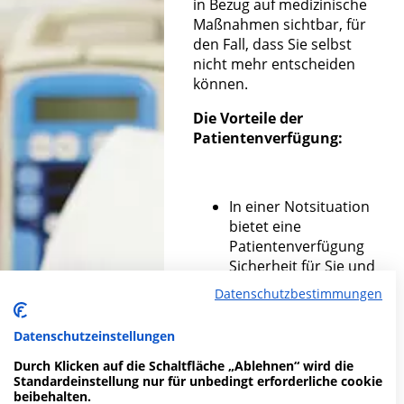
in Bezug auf medizinische
Maßnahmen sichtbar, für
den Fall, dass Sie selbst
nicht mehr entscheiden
können.
Die Vorteile der
Patientenverfügung:
In einer Notsituation
bietet eine
Patientenverfügung
Sicherheit für Sie und
Ihre Angehörigen.
Datenschutzbestimmungen
Die
Patientenverfügung
Datenschutzeinstellungen
hält Ihren Willen fest
und gibt Ihnen die
Durch Klicken auf die Schaltfläche „Ablehnen“ wird die
Standardeinstellung nur für unbedingt erforderliche cookie
Sicherheit nach Ihren
beibehalten.