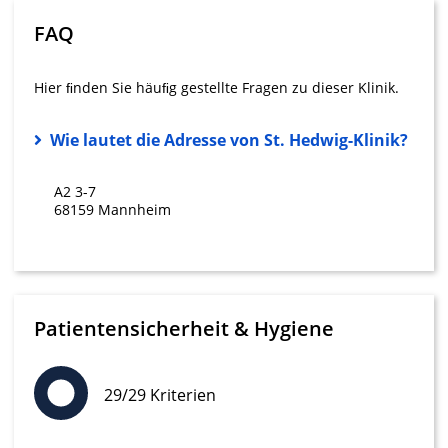
Nicht-IAB-Verarbeitungszwecke:
FAQ
Notwendig
Performance
Hier ﬁnden Sie häuﬁg gestellte Fragen zu dieser Klinik.
Funktional
Wie lautet die Adresse von St. Hedwig-Klinik?
Werbung
A2 3-7
68159 Mannheim
Patientensicherheit & Hygiene
29/29 Kriterien