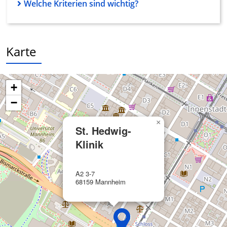
Welche Kriterien sind wichtig?
Karte
+
−
×
St. Hedwig-
Klinik
A2 3-7
68159 Mannheim