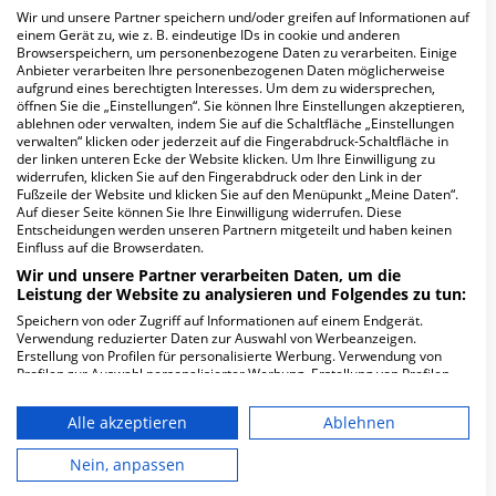
Wünschen behandelt
Wir und unsere Partner speichern und/oder greifen auf Informationen auf
zu werden.
einem Gerät zu, wie z. B. eindeutige IDs in cookie und anderen
Das medizinische
Browserspeichern, um personenbezogene Daten zu verarbeiten. Einige
Anbieter verarbeiten Ihre personenbezogenen Daten möglicherweise
Personal hat durch
aufgrund eines berechtigten Interesses. Um dem zu widersprechen,
die
öffnen Sie die „Einstellungen“. Sie können Ihre Einstellungen akzeptieren,
Patientenverfügung
ablehnen oder verwalten, indem Sie auf die Schaltfläche „Einstellungen
verwalten“ klicken oder jederzeit auf die Fingerabdruck-Schaltfläche in
eine klare Leitlinie für
der linken unteren Ecke der Website klicken. Um Ihre Einwilligung zu
die vorzunehmenden
widerrufen, klicken Sie auf den Fingerabdruck oder den Link in der
Methoden zur
Fußzeile der Website und klicken Sie auf den Menüpunkt „Meine Daten“.
Auf dieser Seite können Sie Ihre Einwilligung widerrufen. Diese
Behandlung.
Entscheidungen werden unseren Partnern mitgeteilt und haben keinen
Angehörige haben
Einfluss auf die Browserdaten.
durch die
Wir und unsere Partner verarbeiten Daten, um die
Patientenverfügung
Leistung der Website zu analysieren und Folgendes zu tun:
die Gewissheit, dass
Speichern von oder Zugriff auf Informationen auf einem Endgerät.
Verwendung reduzierter Daten zur Auswahl von Werbeanzeigen.
vorgenommene
Erstellung von Profilen für personalisierte Werbung. Verwendung von
medizinische
Profilen zur Auswahl personalisierter Werbung. Erstellung von Profilen
Maßnahmen Ihrem
zur Personalisierung von Inhalten. Verwendung von Profilen zur Auswahl
personalisierter Inhalte. Messung der Werbeleistung. Messung der
Willen entsprechen.
Alle akzeptieren
Ablehnen
Performance von Inhalten. Analyse von Zielgruppen durch Statistiken
oder Kombinationen von Daten aus verschiedenen Quellen. Entwicklung
und Verbesserung der Angebote. Verwendung reduzierter Daten zur
Nein, anpassen
Auswahl von Inhalten.