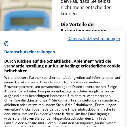
den Fall, dass Sie selbst
nicht mehr entscheiden
können.
Die Vorteile der
Patientenverfügung:
Datenschutzbestimmungen
Datenschutzeinstellungen
In einer Notsituation
bietet eine
Durch Klicken auf die Schaltfläche „Ablehnen“ wird die
Patientenverfügung
Standardeinstellung nur für unbedingt erforderliche cookie
Sicherheit für Sie und
beibehalten.
Ihre Angehörigen.
Wir und unsere Partner speichern und/oder greifen auf Informationen auf
einem Gerät zu, wie z. B. eindeutige IDs in cookie und anderen
Die
Browserspeichern, um personenbezogene Daten zu verarbeiten. Einige
Patientenverfügung
Anbieter verarbeiten Ihre personenbezogenen Daten möglicherweise
hält Ihren Willen fest
aufgrund eines berechtigten Interesses. Um dem zu widersprechen,
öffnen Sie die „Einstellungen“. Sie können Ihre Einstellungen akzeptieren,
und gibt Ihnen die
ablehnen oder verwalten, indem Sie auf die Schaltfläche „Einstellungen
Sicherheit nach Ihren
verwalten“ klicken oder jederzeit auf die Fingerabdruck-Schaltfläche in
der linken unteren Ecke der Website klicken. Um Ihre Einwilligung zu
Wünschen behandelt
widerrufen, klicken Sie auf den Fingerabdruck oder den Link in der
zu werden.
Fußzeile der Website und klicken Sie auf den Menüpunkt „Meine Daten“.