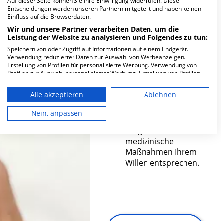
Das medizinische
Auf dieser Seite können Sie Ihre Einwilligung widerrufen. Diese
Entscheidungen werden unseren Partnern mitgeteilt und haben keinen
Personal hat durch
Einfluss auf die Browserdaten.
die
Wir und unsere Partner verarbeiten Daten, um die
Patientenverfügung
Leistung der Website zu analysieren und Folgendes zu tun:
eine klare Leitlinie für
Speichern von oder Zugriff auf Informationen auf einem Endgerät.
die vorzunehmenden
Verwendung reduzierter Daten zur Auswahl von Werbeanzeigen.
Methoden zur
Erstellung von Profilen für personalisierte Werbung. Verwendung von
Profilen zur Auswahl personalisierter Werbung. Erstellung von Profilen
Behandlung.
zur Personalisierung von Inhalten. Verwendung von Profilen zur Auswahl
Angehörige haben
personalisierter Inhalte. Messung der Werbeleistung. Messung der
Alle akzeptieren
Ablehnen
Performance von Inhalten. Analyse von Zielgruppen durch Statistiken
durch die
oder Kombinationen von Daten aus verschiedenen Quellen. Entwicklung
Patientenverfügung
und Verbesserung der Angebote. Verwendung reduzierter Daten zur
Nein, anpassen
die Gewissheit, dass
Auswahl von Inhalten.
Daten können außerhalb der Europäischen Union weitergegeben und in
vorgenommene
die USA gesendet werden.
medizinische
Ihre Einwilligung und die cookie Richtlinie gelten ausschließlich für diese
Maßnahmen Ihrem
Website/App.
Willen entsprechen.
Partnerliste anzeigen (1 IAB-Anbieter)
Wir nutzen Ihre Daten für folgende Zwecke:
IAB-Verarbeitungszwecke:
Speichern von oder Zugriff auf
Informationen auf einem Endgerät