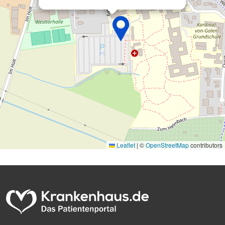
Leaflet
|
©
OpenStreetMap
contributors