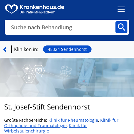
Suche nach Behandlung
Kliniken
Fachbereiche
Arztpraxen
Kliniken in:
48324 Sendenhorst
Finden
St. Josef-Stift Sendenhorst
Größte Fachbereiche:
Klinik für Rheumatologie
,
Klinik für
Orthopädie und Traumatologie
,
Klinik für
Wirbelsäulenchirurgie