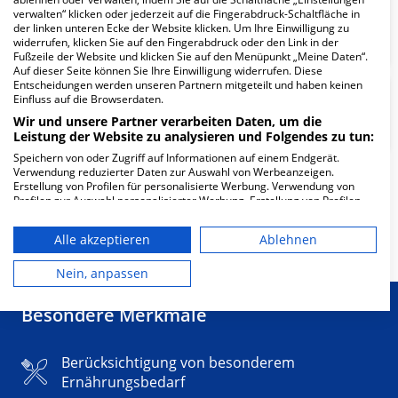
Klinik für Allgemein- und
verwalten“ klicken oder jederzeit auf die Fingerabdruck-Schaltfläche in
der linken unteren Ecke der Website klicken. Um Ihre Einwilligung zu
Viszeralchirurgie
widerrufen, klicken Sie auf den Fingerabdruck oder den Link in der
Fußzeile der Website und klicken Sie auf den Menüpunkt „Meine Daten“.
Auf dieser Seite können Sie Ihre Einwilligung widerrufen. Diese
Entscheidungen werden unseren Partnern mitgeteilt und haben keinen
Gefäßchirurgie und
Einfluss auf die Browserdaten.
Endovaskuläre Chirurgie
Wir und unsere Partner verarbeiten Daten, um die
Leistung der Website zu analysieren und Folgendes zu tun:
Speichern von oder Zugriff auf Informationen auf einem Endgerät.
Verwendung reduzierter Daten zur Auswahl von Werbeanzeigen.
Erstellung von Profilen für personalisierte Werbung. Verwendung von
Weitere
Fachabteilungen
3
Profilen zur Auswahl personalisierter Werbung. Erstellung von Profilen
zur Personalisierung von Inhalten. Verwendung von Profilen zur Auswahl
personalisierter Inhalte. Messung der Werbeleistung. Messung der
Mehr Informationen
Alle akzeptieren
Ablehnen
Performance von Inhalten. Analyse von Zielgruppen durch Statistiken
oder Kombinationen von Daten aus verschiedenen Quellen. Entwicklung
und Verbesserung der Angebote. Verwendung reduzierter Daten zur
Nein, anpassen
Auswahl von Inhalten.
Daten können außerhalb der Europäischen Union weitergegeben und in
Besondere Merkmale
die USA gesendet werden.
Ihre Einwilligung und die cookie Richtlinie gelten ausschließlich für diese
Website/App.
Berücksichtigung von besonderem
Partnerliste anzeigen (1 IAB-Anbieter)
Ernährungsbedarf
Wir nutzen Ihre Daten für folgende Zwecke: