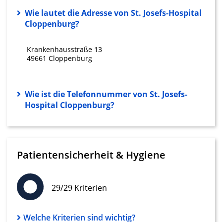
Wie lautet die Adresse von St. Josefs-Hospital
Analyse von Zielgruppen durch Statistiken
Cloppenburg?
oder Kombinationen von Daten aus
verschiedenen Quellen
Krankenhausstraße 13
Entwicklung und Verbesserung der
49661 Cloppenburg
Angebote
Verwendung reduzierter Daten zur Auswahl
von Inhalten
Wie ist die Telefonnummer von St. Josefs-
Hospital Cloppenburg?
IAB-Besonderheiten:
Verwendung genauer Standortdaten
Geräte anhand von aktiv angeforderten
Informationen identifizieren
Patientensicherheit & Hygiene
Nicht-IAB-Verarbeitungszwecke:
Notwendig
29/29 Kriterien
Performance
Welche Kriterien sind wichtig?