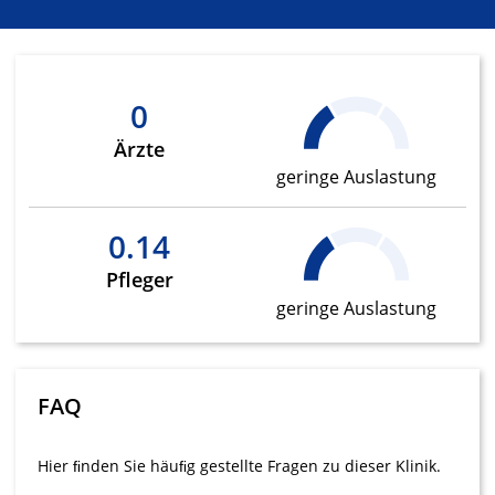
IAB-Verarbeitungszwecke:
Speichern von oder Zugriff auf
Informationen auf einem Endgerät
0
Verwendung reduzierter Daten zur Auswahl
von Werbeanzeigen
Ärzte
geringe Auslastung
Erstellung von Profilen für personalisierte
Werbung
0.14
Verwendung von Profilen zur Auswahl
personalisierter Werbung
Pfleger
geringe Auslastung
Erstellung von Profilen zur Personalisierung
von Inhalten
Verwendung von Profilen zur Auswahl
personalisierter Inhalte
FAQ
Messung der Werbeleistung
Hier ﬁnden Sie häuﬁg gestellte Fragen zu dieser Klinik.
Messung der Performance von Inhalten