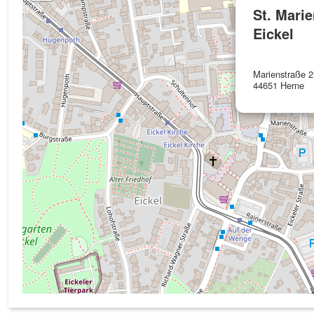
St. Marie
Eickel
Marienstraße 2
44651 Herne