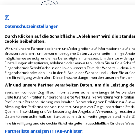
Datenschutzeinstellungen
Allgemeine Psychiatrie
Durch Klicken auf die Schaltfläche „Ablehnen“ wird die Standar
cookie beibehalten.
Wir und unsere Partner speichern und/oder greifen auf Informationen auf eine
Browserspeichern, um personenbezogene Daten zu verarbeiten. Einige Anbie
möglicherweise aufgrund eines berechtigten Interesses. Um dem zu widersprec
Einstellungen akzeptieren, ablehnen oder verwalten, indem Sie auf die Schaltfl
Fingerabdruck-Schaltfläche in der linken unteren Ecke der Website klicken. Um 
Fingerabdruck oder den Link in der Fußzeile der Website und klicken Sie auf 
Ihre Einwilligung widerrufen. Diese Entscheidungen werden unseren Partnern 
Wir und unsere Partner verarbeiten Daten, um die Leistung de
Mehr Informationen
Speichern von oder Zugriff auf Informationen auf einem Endgerät. Verwendu
Erstellung von Profilen für personalisierte Werbung. Verwendung von Profilen
Profilen zur Personalisierung von Inhalten. Verwendung von Profilen zur Ausw
Messung der Performance von Inhalten. Analyse von Zielgruppen durch Stati
Quellen. Entwicklung und Verbesserung der Angebote. Verwendung reduzierte
Besondere Merkmale
Daten können außerhalb der Europäischen Union weitergegeben und in die 
Ihre Einwilligung und die cookie Richtlinie gelten ausschließlich für diese Webs
Partnerliste anzeigen (1 IAB-Anbieter)