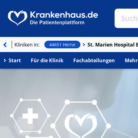
Klinike
Such
Kliniken in:
St. Marien Hospital E
44651 Herne
Start
Für die Klinik
Fachabteilungen
Mehr