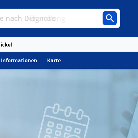
n
Fachbereiche
Arztpraxen
e nach Diagnose
ickel
 Informationen
Karte