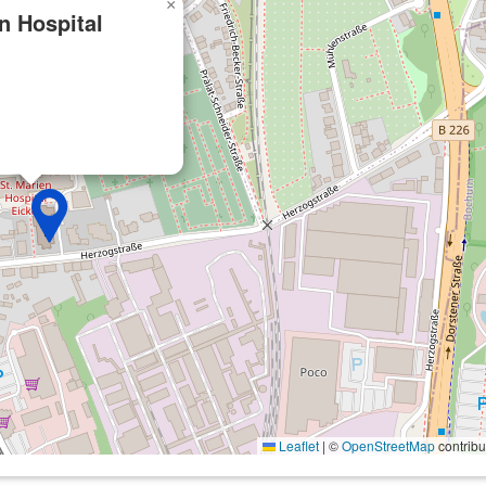
×
n Hospital
Leaflet
|
©
OpenStreetMap
contribu