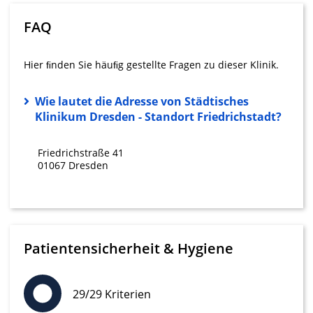
Wir nutzen Ihre Daten für folgende Zwecke:
FAQ
IAB-Verarbeitungszwecke:
Speichern von oder Zugriff auf
Informationen auf einem Endgerät
Hier ﬁnden Sie häuﬁg gestellte Fragen zu dieser Klinik.
Verwendung reduzierter Daten zur Auswahl
Wie lautet die Adresse von Städtisches
von Werbeanzeigen
Klinikum Dresden - Standort Friedrichstadt?
Erstellung von Profilen für personalisierte
Werbung
Friedrichstraße 41
01067 Dresden
Verwendung von Profilen zur Auswahl
personalisierter Werbung
Erstellung von Profilen zur Personalisierung
von Inhalten
Patientensicherheit & Hygiene
Verwendung von Profilen zur Auswahl
personalisierter Inhalte
29/29 Kriterien
Messung der Werbeleistung