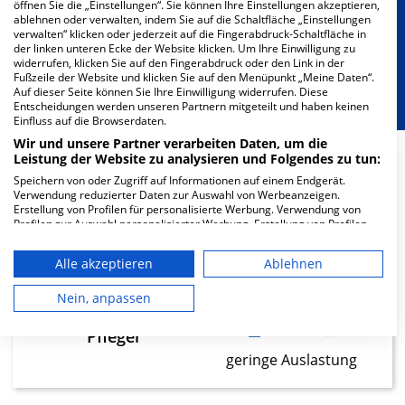
öffnen Sie die „Einstellungen“. Sie können Ihre Einstellungen akzeptieren,
Besondere Merkmale
ablehnen oder verwalten, indem Sie auf die Schaltfläche „Einstellungen
verwalten“ klicken oder jederzeit auf die Fingerabdruck-Schaltfläche in
der linken unteren Ecke der Website klicken. Um Ihre Einwilligung zu
widerrufen, klicken Sie auf den Fingerabdruck oder den Link in der
Berücksichtigung von besonderem
Fußzeile der Website und klicken Sie auf den Menüpunkt „Meine Daten“.
Ernährungsbedarf
Auf dieser Seite können Sie Ihre Einwilligung widerrufen. Diese
Entscheidungen werden unseren Partnern mitgeteilt und haben keinen
Einfluss auf die Browserdaten.
Wir und unsere Partner verarbeiten Daten, um die
Leistung der Website zu analysieren und Folgendes zu tun:
Speichern von oder Zugriff auf Informationen auf einem Endgerät.
13.7
Verwendung reduzierter Daten zur Auswahl von Werbeanzeigen.
Erstellung von Profilen für personalisierte Werbung. Verwendung von
Profilen zur Auswahl personalisierter Werbung. Erstellung von Profilen
Ärzte
zur Personalisierung von Inhalten. Verwendung von Profilen zur Auswahl
geringe Auslastung
personalisierter Inhalte. Messung der Werbeleistung. Messung der
Alle akzeptieren
Ablehnen
Performance von Inhalten. Analyse von Zielgruppen durch Statistiken
oder Kombinationen von Daten aus verschiedenen Quellen. Entwicklung
und Verbesserung der Angebote. Verwendung reduzierter Daten zur
Nein, anpassen
32.17
Auswahl von Inhalten.
Daten können außerhalb der Europäischen Union weitergegeben und in
Pfleger
die USA gesendet werden.
geringe Auslastung
Ihre Einwilligung und die cookie Richtlinie gelten ausschließlich für diese
Website/App.
Partnerliste anzeigen (1 IAB-Anbieter)