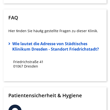
Partnerliste anzeigen (1 IAB-Anbieter)
Wir nutzen Ihre Daten für folgende Zwecke:
IAB-Verarbeitungszwecke:
FAQ
Speichern von oder Zugriff auf
Informationen auf einem Endgerät
Hier ﬁnden Sie häuﬁg gestellte Fragen zu dieser Klinik.
Verwendung reduzierter Daten zur Auswahl
von Werbeanzeigen
Wie lautet die Adresse von Städtisches
Klinikum Dresden - Standort Friedrichstadt?
Erstellung von Profilen für personalisierte
Werbung
Friedrichstraße 41
Verwendung von Profilen zur Auswahl
01067 Dresden
personalisierter Werbung
Erstellung von Profilen zur Personalisierung
von Inhalten
Verwendung von Profilen zur Auswahl
Patientensicherheit & Hygiene
personalisierter Inhalte
Messung der Werbeleistung