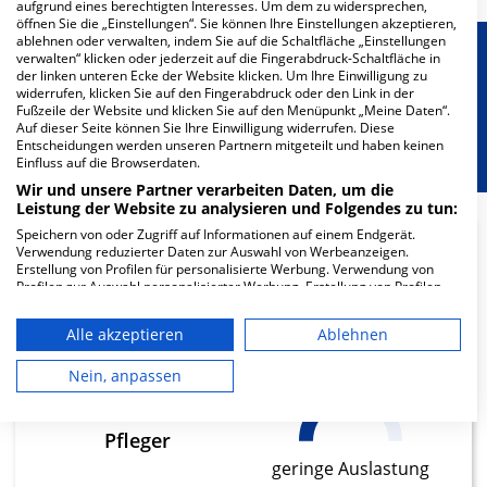
aufgrund eines berechtigten Interesses. Um dem zu widersprechen,
öffnen Sie die „Einstellungen“. Sie können Ihre Einstellungen akzeptieren,
ablehnen oder verwalten, indem Sie auf die Schaltfläche „Einstellungen
Besondere Merkmale
verwalten“ klicken oder jederzeit auf die Fingerabdruck-Schaltfläche in
der linken unteren Ecke der Website klicken. Um Ihre Einwilligung zu
widerrufen, klicken Sie auf den Fingerabdruck oder den Link in der
Fußzeile der Website und klicken Sie auf den Menüpunkt „Meine Daten“.
Berücksichtigung von besonderem
Auf dieser Seite können Sie Ihre Einwilligung widerrufen. Diese
Ernährungsbedarf
Entscheidungen werden unseren Partnern mitgeteilt und haben keinen
Einfluss auf die Browserdaten.
Wir und unsere Partner verarbeiten Daten, um die
Leistung der Website zu analysieren und Folgendes zu tun:
Speichern von oder Zugriff auf Informationen auf einem Endgerät.
Verwendung reduzierter Daten zur Auswahl von Werbeanzeigen.
17.59
Erstellung von Profilen für personalisierte Werbung. Verwendung von
Profilen zur Auswahl personalisierter Werbung. Erstellung von Profilen
zur Personalisierung von Inhalten. Verwendung von Profilen zur Auswahl
Ärzte
personalisierter Inhalte. Messung der Werbeleistung. Messung der
Alle akzeptieren
Ablehnen
geringe Auslastung
Performance von Inhalten. Analyse von Zielgruppen durch Statistiken
oder Kombinationen von Daten aus verschiedenen Quellen. Entwicklung
und Verbesserung der Angebote. Verwendung reduzierter Daten zur
Nein, anpassen
Auswahl von Inhalten.
44.6
Daten können außerhalb der Europäischen Union weitergegeben und in
die USA gesendet werden.
Pfleger
Ihre Einwilligung und die cookie Richtlinie gelten ausschließlich für diese
geringe Auslastung
Website/App.