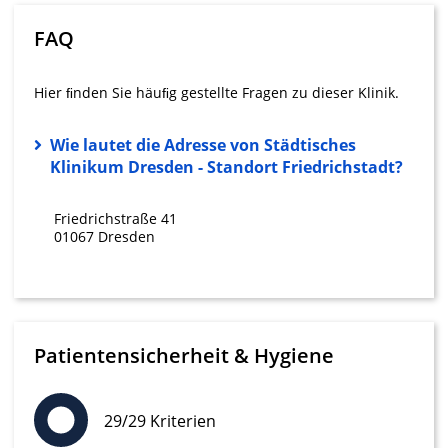
Wir nutzen Ihre Daten für folgende Zwecke:
FAQ
IAB-Verarbeitungszwecke:
Speichern von oder Zugriff auf
Informationen auf einem Endgerät
Hier ﬁnden Sie häuﬁg gestellte Fragen zu dieser Klinik.
Verwendung reduzierter Daten zur Auswahl
Wie lautet die Adresse von Städtisches
von Werbeanzeigen
Klinikum Dresden - Standort Friedrichstadt?
Erstellung von Profilen für personalisierte
Werbung
Friedrichstraße 41
01067 Dresden
Verwendung von Profilen zur Auswahl
personalisierter Werbung
Erstellung von Profilen zur Personalisierung
von Inhalten
Patientensicherheit & Hygiene
Verwendung von Profilen zur Auswahl
personalisierter Inhalte
29/29 Kriterien
Messung der Werbeleistung