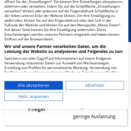
öffnen Sie die „Einstellungen“. Sie können Ihre Einstellungen akzeptieren,
Besondere Merkmale
ablehnen oder verwalten, indem Sie auf die Schaltfläche „Einstellungen
verwalten“ klicken oder jederzeit auf die Fingerabdruck-Schaltfläche in
der linken unteren Ecke der Website klicken. Um Ihre Einwilligung zu
widerrufen, klicken Sie auf den Fingerabdruck oder den Link in der
Berücksichtigung von besonderem
Fußzeile der Website und klicken Sie auf den Menüpunkt „Meine Daten“.
Ernährungsbedarf
Auf dieser Seite können Sie Ihre Einwilligung widerrufen. Diese
Entscheidungen werden unseren Partnern mitgeteilt und haben keinen
Einfluss auf die Browserdaten.
Wir und unsere Partner verarbeiten Daten, um die
Leistung der Website zu analysieren und Folgendes zu tun:
Speichern von oder Zugriff auf Informationen auf einem Endgerät.
24.17
Verwendung reduzierter Daten zur Auswahl von Werbeanzeigen.
Erstellung von Profilen für personalisierte Werbung. Verwendung von
Profilen zur Auswahl personalisierter Werbung. Erstellung von Profilen
Ärzte
zur Personalisierung von Inhalten. Verwendung von Profilen zur Auswahl
geringe Auslastung
personalisierter Inhalte. Messung der Werbeleistung. Messung der
Alle akzeptieren
Ablehnen
Performance von Inhalten. Analyse von Zielgruppen durch Statistiken
oder Kombinationen von Daten aus verschiedenen Quellen. Entwicklung
und Verbesserung der Angebote. Verwendung reduzierter Daten zur
Nein, anpassen
45.54
Auswahl von Inhalten.
Daten können außerhalb der Europäischen Union weitergegeben und in
Pfleger
die USA gesendet werden.
geringe Auslastung
Ihre Einwilligung und die cookie Richtlinie gelten ausschließlich für diese
Website/App.
Partnerliste anzeigen (1 IAB-Anbieter)