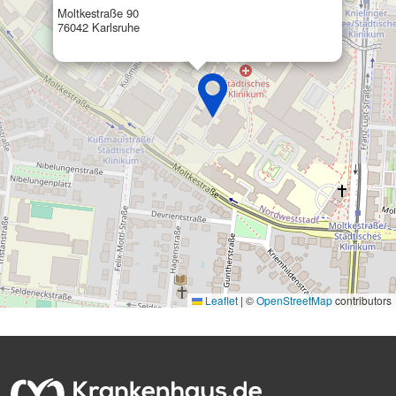
Moltkestraße 90
76042 Karlsruhe
Leaflet
|
©
OpenStreetMap
contributors