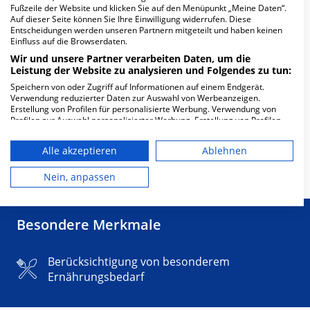
Fußzeile der Website und klicken Sie auf den Menüpunkt „Meine Daten“.
Auf dieser Seite können Sie Ihre Einwilligung widerrufen. Diese
Entscheidungen werden unseren Partnern mitgeteilt und haben keinen
Einfluss auf die Browserdaten.
Wir und unsere Partner verarbeiten Daten, um die
Leistung der Website zu analysieren und Folgendes zu tun:
Speichern von oder Zugriff auf Informationen auf einem Endgerät.
Verwendung reduzierter Daten zur Auswahl von Werbeanzeigen.
Erstellung von Profilen für personalisierte Werbung. Verwendung von
Profilen zur Auswahl personalisierter Werbung. Erstellung von Profilen
1/2
zur Personalisierung von Inhalten. Verwendung von Profilen zur Auswahl
personalisierter Inhalte. Messung der Werbeleistung. Messung der
Alle akzeptieren
Ablehnen
Performance von Inhalten. Analyse von Zielgruppen durch Statistiken
Mehr Informationen
oder Kombinationen von Daten aus verschiedenen Quellen. Entwicklung
und Verbesserung der Angebote. Verwendung reduzierter Daten zur
Nein, anpassen
Auswahl von Inhalten.
Daten können außerhalb der Europäischen Union weitergegeben und in
die USA gesendet werden.
Besondere Merkmale
Ihre Einwilligung und die cookie Richtlinie gelten ausschließlich für diese
Website/App.
Partnerliste anzeigen (1 IAB-Anbieter)
Berücksichtigung von besonderem
Wir nutzen Ihre Daten für folgende Zwecke:
Ernährungsbedarf
IAB-Verarbeitungszwecke:
Speichern von oder Zugriff auf