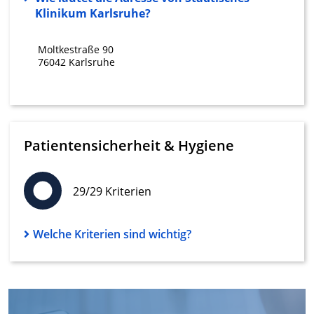
verschiedenen Quellen
Klinikum Karlsruhe?
Entwicklung und Verbesserung der
Moltkestraße 90
Angebote
76042 Karlsruhe
Verwendung reduzierter Daten zur Auswahl
von Inhalten
IAB-Besonderheiten:
Verwendung genauer Standortdaten
Patientensicherheit & Hygiene
Geräte anhand von aktiv angeforderten
Informationen identifizieren
29/29 Kriterien
Nicht-IAB-Verarbeitungszwecke:
Notwendig
Welche Kriterien sind wichtig?
Performance
Funktional
Werbung