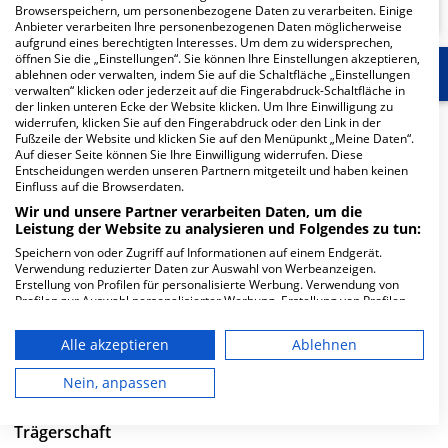
Browserspeichern, um personenbezogene Daten zu verarbeiten. Einige
Anbieter verarbeiten Ihre personenbezogenen Daten möglicherweise
aufgrund eines berechtigten Interesses. Um dem zu widersprechen,
öffnen Sie die „Einstellungen“. Sie können Ihre Einstellungen akzeptieren,
Start
Für die Klinik
Weitere Fachabteilungen
ablehnen oder verwalten, indem Sie auf die Schaltfläche „Einstellungen
verwalten“ klicken oder jederzeit auf die Fingerabdruck-Schaltfläche in
der linken unteren Ecke der Website klicken. Um Ihre Einwilligung zu
widerrufen, klicken Sie auf den Fingerabdruck oder den Link in der
Herzlich Willkommen
Fußzeile der Website und klicken Sie auf den Menüpunkt „Meine Daten“.
Auf dieser Seite können Sie Ihre Einwilligung widerrufen. Diese
Entscheidungen werden unseren Partnern mitgeteilt und haben keinen
Städtisches Klinikum Solingen gemeinnützige GmbH in
Einfluss auf die Browserdaten.
der Gotenstraße 1 ist ein großes Krankenhaus in
Wir und unsere Partner verarbeiten Daten, um die
Leistung der Website zu analysieren und Folgendes zu tun:
Solingen. Mit einer Kapazität von 658 Betten werden in
den spezialisierten Fachabteilungen pro Jahr etwa
Speichern von oder Zugriff auf Informationen auf einem Endgerät.
Verwendung reduzierter Daten zur Auswahl von Werbeanzeigen.
24.746 medizinische Fälle behandelt und therapiert.
Erstellung von Profilen für personalisierte Werbung. Verwendung von
Profilen zur Auswahl personalisierter Werbung. Erstellung von Profilen
Weiterlesen
zur Personalisierung von Inhalten. Verwendung von Profilen zur Auswahl
personalisierter Inhalte. Messung der Werbeleistung. Messung der
Alle akzeptieren
Ablehnen
Performance von Inhalten. Analyse von Zielgruppen durch Statistiken
Besuchszeiten
oder Kombinationen von Daten aus verschiedenen Quellen. Entwicklung
und Verbesserung der Angebote. Verwendung reduzierter Daten zur
Nein, anpassen
0 bis 23 Uhr
Auswahl von Inhalten.
Daten können außerhalb der Europäischen Union weitergegeben und in
die USA gesendet werden.
Trägerschaft