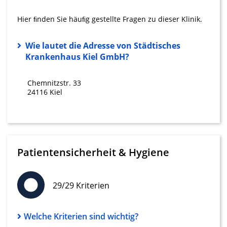
Verwendung von Profilen zur Auswahl
Hier ﬁnden Sie häuﬁg gestellte Fragen zu dieser Klinik.
personalisierter Inhalte
Wie lautet die Adresse von Städtisches
Messung der Werbeleistung
Krankenhaus Kiel GmbH?
Messung der Performance von Inhalten
Chemnitzstr. 33
Analyse von Zielgruppen durch Statistiken
24116 Kiel
oder Kombinationen von Daten aus
verschiedenen Quellen
Entwicklung und Verbesserung der
Angebote
Patientensicherheit & Hygiene
Verwendung reduzierter Daten zur Auswahl
von Inhalten
IAB-Besonderheiten:
29/29 Kriterien
Verwendung genauer Standortdaten
Welche Kriterien sind wichtig?
Geräte anhand von aktiv angeforderten
Informationen identifizieren