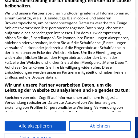
Standardeinstellung nur für unbedingt erforderliche cookie
beibehalten.
Wir und unsere Partner speichern und/oder greifen auf Informationen auf
einem Gerät zu, wie z. B. eindeutige IDs in cookie und anderen
Browserspeichern, um personenbezogene Daten zu verarbeiten. Einige
Radiologische Abteilung
Anbieter verarbeiten Ihre personenbezogenen Daten möglicherweise
aufgrund eines berechtigten Interesses. Um dem zu widersprechen,
öffnen Sie die „Einstellungen“. Sie können Ihre Einstellungen akzeptieren,
ablehnen oder verwalten, indem Sie auf die Schaltfläche „Einstellungen
verwalten“ klicken oder jederzeit auf die Fingerabdruck-Schaltfläche in
der linken unteren Ecke der Website klicken. Um Ihre Einwilligung zu
Physiotherapie
widerrufen, klicken Sie auf den Fingerabdruck oder den Link in der
Fußzeile der Website und klicken Sie auf den Menüpunkt „Meine Daten“.
Auf dieser Seite können Sie Ihre Einwilligung widerrufen. Diese
Entscheidungen werden unseren Partnern mitgeteilt und haben keinen
Einfluss auf die Browserdaten.
Wir und unsere Partner verarbeiten Daten, um die
Weitere
Fachabteilungen
12
Leistung der Website zu analysieren und Folgendes zu tun:
Speichern von oder Zugriff auf Informationen auf einem Endgerät.
Mehr Informationen
Verwendung reduzierter Daten zur Auswahl von Werbeanzeigen.
Erstellung von Profilen für personalisierte Werbung. Verwendung von
Profilen zur Auswahl personalisierter Werbung. Erstellung von Profilen
zur Personalisierung von Inhalten. Verwendung von Profilen zur Auswahl
personalisierter Inhalte. Messung der Werbeleistung. Messung der
Alle akzeptieren
Ablehnen
Performance von Inhalten. Analyse von Zielgruppen durch Statistiken
Besondere Merkmale
oder Kombinationen von Daten aus verschiedenen Quellen. Entwicklung
und Verbesserung der Angebote. Verwendung reduzierter Daten zur
Nein, anpassen