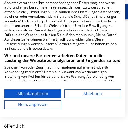
Anbieter verarbeiten Ihre personenbezogenen Daten möglicherweise
aufgrund eines berechtigten Interesses. Um dem zu widersprechen,
Start
Für die Klinik
Weitere Fachabteilungen
öffnen Sie die „Einstellungen“. Sie können Ihre Einstellungen akzeptieren,
ablehnen oder verwalten, indem Sie auf die Schaltfläche „Einstellungen
verwalten“ klicken oder jederzeit auf die Fingerabdruck-Schaltfläche in
der linken unteren Ecke der Website klicken. Um Ihre Einwilligung zu
Herzlich Willkommen
widerrufen, klicken Sie auf den Fingerabdruck oder den Link in der
Fußzeile der Website und klicken Sie auf den Menüpunkt „Meine Daten“.
Auf dieser Seite können Sie Ihre Einwilligung widerrufen. Diese
Stauferklinikum Schwäbisch-Gmünd in der Wetzgauer
Entscheidungen werden unseren Partnern mitgeteilt und haben keinen
Einfluss auf die Browserdaten.
Str. 85 ist ein mittelgroßes Krankenhaus in Mutlangen.
Wir und unsere Partner verarbeiten Daten, um die
Mit einer Kapazität von 401 Betten werden in den
Leistung der Website zu analysieren und Folgendes zu tun:
spezialisierten Fachabteilungen pro Jahr etwa 17.498
Speichern von oder Zugriff auf Informationen auf einem Endgerät.
medizinische Fälle behandelt und therapiert.
Verwendung reduzierter Daten zur Auswahl von Werbeanzeigen.
Erstellung von Profilen für personalisierte Werbung. Verwendung von
Weiterlesen
Profilen zur Auswahl personalisierter Werbung. Erstellung von Profilen
zur Personalisierung von Inhalten. Verwendung von Profilen zur Auswahl
personalisierter Inhalte. Messung der Werbeleistung. Messung der
Besuchszeiten
Alle akzeptieren
Ablehnen
Performance von Inhalten. Analyse von Zielgruppen durch Statistiken
oder Kombinationen von Daten aus verschiedenen Quellen. Entwicklung
0 bis 23 Uhr
und Verbesserung der Angebote. Verwendung reduzierter Daten zur
Nein, anpassen
Auswahl von Inhalten.
Daten können außerhalb der Europäischen Union weitergegeben und in
Trägerschaft
die USA gesendet werden.
Ihre Einwilligung und die cookie Richtlinie gelten ausschließlich für diese
öffentlich