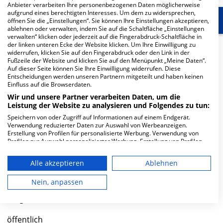
Anbieter verarbeiten Ihre personenbezogenen Daten möglicherweise
aufgrund eines berechtigten Interesses. Um dem zu widersprechen,
Start
Für die Klinik
Weitere Fachabteilungen
öffnen Sie die „Einstellungen“. Sie können Ihre Einstellungen akzeptieren,
ablehnen oder verwalten, indem Sie auf die Schaltfläche „Einstellungen
verwalten“ klicken oder jederzeit auf die Fingerabdruck-Schaltfläche in
der linken unteren Ecke der Website klicken. Um Ihre Einwilligung zu
Herzlich Willkommen
widerrufen, klicken Sie auf den Fingerabdruck oder den Link in der
Fußzeile der Website und klicken Sie auf den Menüpunkt „Meine Daten“.
Auf dieser Seite können Sie Ihre Einwilligung widerrufen. Diese
Stiftungsklinik Weißenhorn in der Günzburger Straße 41
Entscheidungen werden unseren Partnern mitgeteilt und haben keinen
Einfluss auf die Browserdaten.
ist ein kleines Krankenhaus in Weißenhorn. Mit einer
Wir und unsere Partner verarbeiten Daten, um die
Kapazität von 160 Betten werden in den spezialisierten
Leistung der Website zu analysieren und Folgendes zu tun:
Fachabteilungen pro Jahr etwa 7.706 medizinische Fälle
Speichern von oder Zugriff auf Informationen auf einem Endgerät.
behandelt und therapiert.
Verwendung reduzierter Daten zur Auswahl von Werbeanzeigen.
Erstellung von Profilen für personalisierte Werbung. Verwendung von
Weiterlesen
Profilen zur Auswahl personalisierter Werbung. Erstellung von Profilen
zur Personalisierung von Inhalten. Verwendung von Profilen zur Auswahl
personalisierter Inhalte. Messung der Werbeleistung. Messung der
Besuchszeiten
Alle akzeptieren
Ablehnen
Performance von Inhalten. Analyse von Zielgruppen durch Statistiken
oder Kombinationen von Daten aus verschiedenen Quellen. Entwicklung
0 bis 23 Uhr
und Verbesserung der Angebote. Verwendung reduzierter Daten zur
Nein, anpassen
Auswahl von Inhalten.
Daten können außerhalb der Europäischen Union weitergegeben und in
Trägerschaft
die USA gesendet werden.
Ihre Einwilligung und die cookie Richtlinie gelten ausschließlich für diese
öffentlich