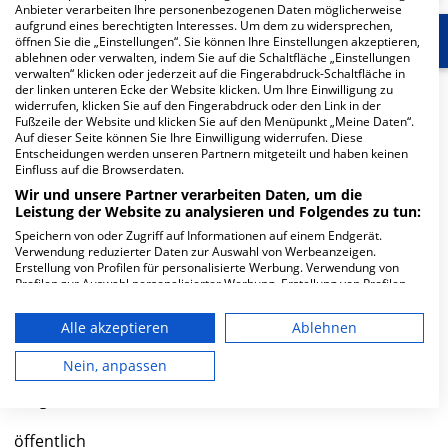
Anbieter verarbeiten Ihre personenbezogenen Daten möglicherweise
aufgrund eines berechtigten Interesses. Um dem zu widersprechen,
Start
Für die Klinik
Weitere Fachabteilungen
öffnen Sie die „Einstellungen“. Sie können Ihre Einstellungen akzeptieren,
ablehnen oder verwalten, indem Sie auf die Schaltfläche „Einstellungen
verwalten“ klicken oder jederzeit auf die Fingerabdruck-Schaltfläche in
der linken unteren Ecke der Website klicken. Um Ihre Einwilligung zu
Herzlich Willkommen
widerrufen, klicken Sie auf den Fingerabdruck oder den Link in der
Fußzeile der Website und klicken Sie auf den Menüpunkt „Meine Daten“.
Auf dieser Seite können Sie Ihre Einwilligung widerrufen. Diese
Stiftungsklinik Weißenhorn in der Günzburger Straße 41
Entscheidungen werden unseren Partnern mitgeteilt und haben keinen
Einfluss auf die Browserdaten.
ist ein kleines Krankenhaus in Weißenhorn. Mit einer
Wir und unsere Partner verarbeiten Daten, um die
Kapazität von 160 Betten werden in den spezialisierten
Leistung der Website zu analysieren und Folgendes zu tun:
Fachabteilungen pro Jahr etwa 7.706 medizinische Fälle
Speichern von oder Zugriff auf Informationen auf einem Endgerät.
behandelt und therapiert.
Verwendung reduzierter Daten zur Auswahl von Werbeanzeigen.
Erstellung von Profilen für personalisierte Werbung. Verwendung von
Weiterlesen
Profilen zur Auswahl personalisierter Werbung. Erstellung von Profilen
zur Personalisierung von Inhalten. Verwendung von Profilen zur Auswahl
personalisierter Inhalte. Messung der Werbeleistung. Messung der
Besuchszeiten
Alle akzeptieren
Ablehnen
Performance von Inhalten. Analyse von Zielgruppen durch Statistiken
oder Kombinationen von Daten aus verschiedenen Quellen. Entwicklung
0 bis 23 Uhr
und Verbesserung der Angebote. Verwendung reduzierter Daten zur
Nein, anpassen
Auswahl von Inhalten.
Daten können außerhalb der Europäischen Union weitergegeben und in
Trägerschaft
die USA gesendet werden.
Ihre Einwilligung und die cookie Richtlinie gelten ausschließlich für diese
öffentlich