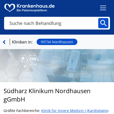
Suche nach Behandlung
Kliniken
Fachbereiche
Arztpraxen
Kliniken in:
99734 Nordhausen
Finden
Südharz Klinikum Nordhausen
gGmbH
Größte Fachbereiche:
Klinik für Innere Medizin I (Kardiologie)
,