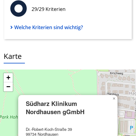
Informationen identifizieren
29/29 Kriterien
Nicht-IAB-Verarbeitungszwecke:
Notwendig
Welche Kriterien sind wichtig?
Performance
Funktional
Karte
Werbung
+
−
×
Südharz Klinikum
Nordhausen gGmbH
Dr.-Robert-Koch-Straße 39
99734 Nordhausen