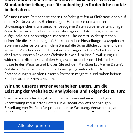
Standardeinstellung nur für unbedingt erforderliche cookie
beibehalten.
Wir und unsere Partner speichern und/oder greifen auf Informationen auf
einem Gerät zu, wie z. B. eindeutige IDs in cookie und anderen
Browserspeichern, um personenbezogene Daten zu verarbeiten. Einige
Zentrum für Rehabilitation und
Anbieter verarbeiten Ihre personenbezogenen Daten möglicherweise
Physiotherapie
aufgrund eines berechtigten Interesses. Um dem zu widersprechen,
öffnen Sie die „Einstellungen“. Sie können Ihre Einstellungen akzeptieren,
ablehnen oder verwalten, indem Sie auf die Schaltfläche „Einstellungen
verwalten“ klicken oder jederzeit auf die Fingerabdruck-Schaltfläche in
der linken unteren Ecke der Website klicken. Um Ihre Einwilligung zu
Zentrum für Krebsmedizin
widerrufen, klicken Sie auf den Fingerabdruck oder den Link in der
Fußzeile der Website und klicken Sie auf den Menüpunkt „Meine Daten“.
Auf dieser Seite können Sie Ihre Einwilligung widerrufen. Diese
Entscheidungen werden unseren Partnern mitgeteilt und haben keinen
Einfluss auf die Browserdaten.
Zentrale Notaufnahme mit Short
Wir und unsere Partner verarbeiten Daten, um die
Care Unit
Leistung der Website zu analysieren und Folgendes zu tun:
Speichern von oder Zugriff auf Informationen auf einem Endgerät.
Verwendung reduzierter Daten zur Auswahl von Werbeanzeigen.
Erstellung von Profilen für personalisierte Werbung. Verwendung von
Zahn- und Kieferheilkunde,
Profilen zur Auswahl personalisierter Werbung. Erstellung von Profilen
zur Personalisierung von Inhalten. Verwendung von Profilen zur Auswahl
Mund- und Kieferchirurgie
personalisierter Inhalte. Messung der Werbeleistung. Messung der
Alle akzeptieren
Ablehnen
Performance von Inhalten. Analyse von Zielgruppen durch Statistiken
oder Kombinationen von Daten aus verschiedenen Quellen. Entwicklung