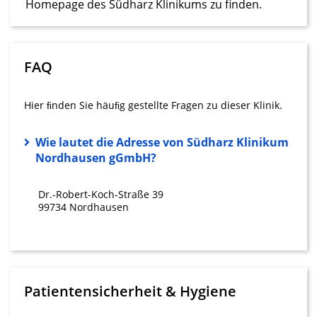
Homepage des Südharz Klinikums zu finden.
von Inhalten
Verwendung von Profilen zur Auswahl
personalisierter Inhalte
FAQ
Messung der Werbeleistung
Messung der Performance von Inhalten
Hier ﬁnden Sie häuﬁg gestellte Fragen zu dieser Klinik.
Analyse von Zielgruppen durch Statistiken
Wie lautet die Adresse von Südharz Klinikum
oder Kombinationen von Daten aus
verschiedenen Quellen
Nordhausen gGmbH?
Entwicklung und Verbesserung der
Dr.-Robert-Koch-Straße 39
Angebote
99734 Nordhausen
Verwendung reduzierter Daten zur Auswahl
von Inhalten
IAB-Besonderheiten:
Verwendung genauer Standortdaten
Patientensicherheit & Hygiene
Geräte anhand von aktiv angeforderten