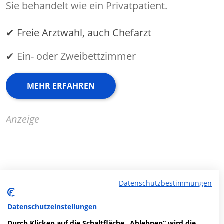
Sie behandelt wie ein Privatpatient.
✔ Freie Arztwahl, auch Chefarzt
✔
Ein- oder Zweibettzimmer
MEHR ERFAHREN
Anzeige
Fachabteilungen
Datenschutzbestimmungen
Fachabteilung suchen:
Datenschutzeinstellungen
Durch Klicken auf die Schaltfläche „Ablehnen“ wird die