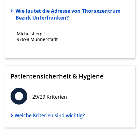
Messung der Werbeleistung
Wie lautet die Adresse von Thoraxzentrum
Bezirk Unterfranken?
Messung der Performance von Inhalten
Analyse von Zielgruppen durch Statistiken
Michelsberg 1
oder Kombinationen von Daten aus
97698 Münnerstadt
verschiedenen Quellen
Entwicklung und Verbesserung der
Angebote
Verwendung reduzierter Daten zur Auswahl
Patientensicherheit & Hygiene
von Inhalten
IAB-Besonderheiten:
29/29 Kriterien
Verwendung genauer Standortdaten
Geräte anhand von aktiv angeforderten
Welche Kriterien sind wichtig?
Informationen identifizieren
Nicht-IAB-Verarbeitungszwecke:
Notwendig