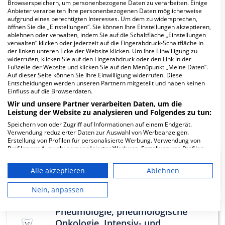
Browserspeichern, um personenbezogene Daten zu verarbeiten. Einige
Anzeige
Anbieter verarbeiten Ihre personenbezogenen Daten möglicherweise
aufgrund eines berechtigten Interesses. Um dem zu widersprechen,
öffnen Sie die „Einstellungen“. Sie können Ihre Einstellungen akzeptieren,
ablehnen oder verwalten, indem Sie auf die Schaltfläche „Einstellungen
verwalten“ klicken oder jederzeit auf die Fingerabdruck-Schaltfläche in
der linken unteren Ecke der Website klicken. Um Ihre Einwilligung zu
widerrufen, klicken Sie auf den Fingerabdruck oder den Link in der
Fachabteilungen
Fußzeile der Website und klicken Sie auf den Menüpunkt „Meine Daten“.
Auf dieser Seite können Sie Ihre Einwilligung widerrufen. Diese
Entscheidungen werden unseren Partnern mitgeteilt und haben keinen
Einfluss auf die Browserdaten.
Fachabteilung suchen:
Wir und unsere Partner verarbeiten Daten, um die
Leistung der Website zu analysieren und Folgendes zu tun:
Speichern von oder Zugriff auf Informationen auf einem Endgerät.
Verwendung reduzierter Daten zur Auswahl von Werbeanzeigen.
Erstellung von Profilen für personalisierte Werbung. Verwendung von
Profilen zur Auswahl personalisierter Werbung. Erstellung von Profilen
zur Personalisierung von Inhalten. Verwendung von Profilen zur Auswahl
personalisierter Inhalte. Messung der Werbeleistung. Messung der
Thoraxchirurgie
Alle akzeptieren
Ablehnen
Performance von Inhalten. Analyse von Zielgruppen durch Statistiken
oder Kombinationen von Daten aus verschiedenen Quellen. Entwicklung
und Verbesserung der Angebote. Verwendung reduzierter Daten zur
Nein, anpassen
Auswahl von Inhalten.
Daten können außerhalb der Europäischen Union weitergegeben und in
Pneumologie, pneumologische
die USA gesendet werden.
Onkologie, Intensiv- und
Ihre Einwilligung und die cookie Richtlinie gelten ausschließlich für diese