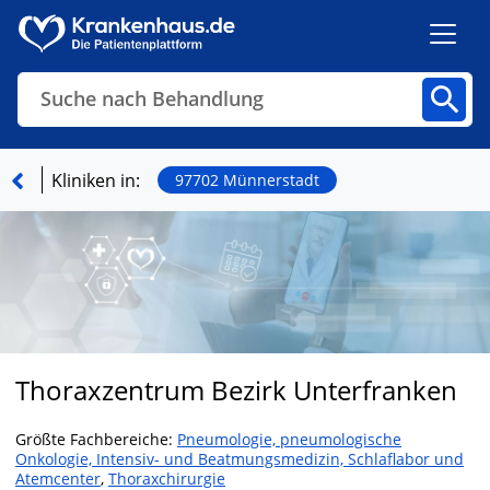
Suche nach Behandlung
Kliniken
Fachbereiche
Arztpraxen
Kliniken in:
97702 Münnerstadt
Finden
Thoraxzentrum Bezirk Unterfranken
Größte Fachbereiche:
Pneumologie, pneumologische
Onkologie, Intensiv- und Beatmungsmedizin, Schlaflabor und
Atemcenter
,
Thoraxchirurgie