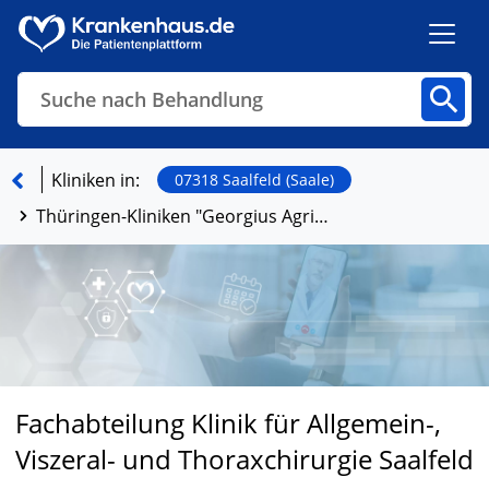
Suche nach Behandlung
Kliniken
Fachbereiche
Arztpraxen
Kliniken in:
07318 Saalfeld (Saale)
Thüringen-Kliniken "Georgius Agricola" GmbH
Finden
Fachabteilung Klinik für Allgemein-,
Viszeral- und Thoraxchirurgie Saalfeld