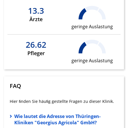
13.3
Verwendung reduzierter Daten zur Auswahl
von Werbeanzeigen
Ärzte
Erstellung von Profilen für personalisierte
geringe Auslastung
Werbung
Verwendung von Profilen zur Auswahl
26.62
personalisierter Werbung
Pfleger
Erstellung von Profilen zur Personalisierung
geringe Auslastung
von Inhalten
Verwendung von Profilen zur Auswahl
personalisierter Inhalte
FAQ
Messung der Werbeleistung
Hier ﬁnden Sie häuﬁg gestellte Fragen zu dieser Klinik.
Messung der Performance von Inhalten
Analyse von Zielgruppen durch Statistiken
Wie lautet die Adresse von Thüringen-
oder Kombinationen von Daten aus
Kliniken "Georgius Agricola" GmbH?
verschiedenen Quellen