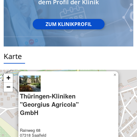
dem Profil der Klinik
ZUM KLINIKPROFIL
Karte
×
+
−
Thüringen-Kliniken
"Georgius Agricola"
GmbH
Rainweg 68
07318 Saalfeld