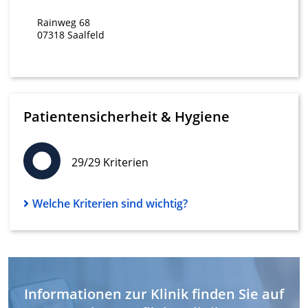
Entwicklung und Verbesserung der
Rainweg 68
Angebote
07318 Saalfeld
Verwendung reduzierter Daten zur Auswahl
von Inhalten
IAB-Besonderheiten:
Patientensicherheit & Hygiene
Verwendung genauer Standortdaten
Geräte anhand von aktiv angeforderten
Informationen identifizieren
29/29 Kriterien
Nicht-IAB-Verarbeitungszwecke:
Notwendig
Welche Kriterien sind wichtig?
Performance
Funktional
Werbung
Informationen zur Klinik finden Sie auf