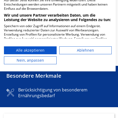
Auf dieser Seite können Sie Ihre Einwilligung widerrufen. Diese
Entscheidungen werden unseren Partnern mitgeteilt und haben keinen
Einfluss auf die Browserdaten.
Wir und unsere Partner verarbeiten Daten, um die
Leistung der Website zu analysieren und Folgendes zu tun:
Speichern von oder Zugriff auf Informationen auf einem Endgerät.
Verwendung reduzierter Daten zur Auswahl von Werbeanzeigen.
Erstellung von Profilen für personalisierte Werbung. Verwendung von
1/2
Profilen zur Auswahl personalisierter Werbung. Erstellung von Profilen
zur Personalisierung von Inhalten. Verwendung von Profilen zur Auswahl
personalisierter Inhalte. Messung der Werbeleistung. Messung der
Alle akzeptieren
Ablehnen
Performance von Inhalten. Analyse von Zielgruppen durch Statistiken
Mehr Informationen
oder Kombinationen von Daten aus verschiedenen Quellen. Entwicklung
und Verbesserung der Angebote. Verwendung reduzierter Daten zur
Nein, anpassen
Auswahl von Inhalten.
Daten können außerhalb der Europäischen Union weitergegeben und in
die USA gesendet werden.
Besondere Merkmale
Ihre Einwilligung und die cookie Richtlinie gelten ausschließlich für diese
Website/App.
Partnerliste anzeigen (1 IAB-Anbieter)
Berücksichtigung von besonderem
Ernährungsbedarf
Wir nutzen Ihre Daten für folgende Zwecke:
IAB-Verarbeitungszwecke:
Speichern von oder Zugriff auf
Informationen auf einem Endgerät