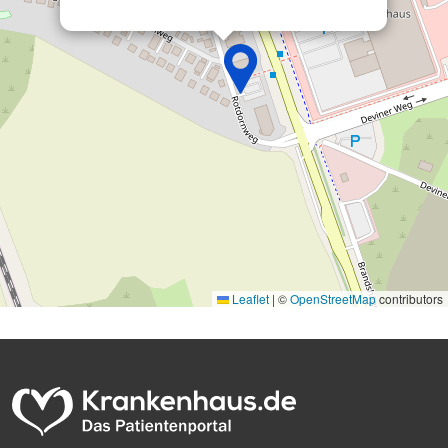
Informationen identifizieren
Nicht-IAB-Verarbeitungszwecke:
Notwendig
Performance
Funktional
Werbung
Leaflet
|
©
OpenStreetMap
contributors