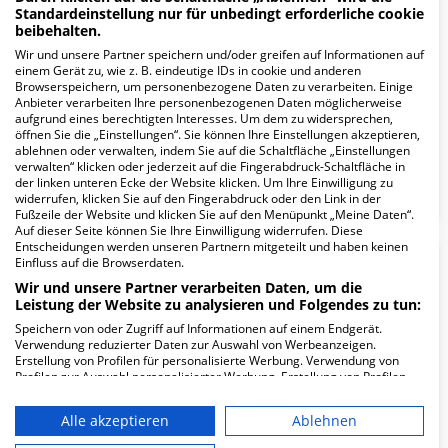
1.71
Standardeinstellung nur für unbedingt erforderliche cookie
beibehalten.
Ärzte
Wir und unsere Partner speichern und/oder greifen auf Informationen auf
geringe Auslastung
einem Gerät zu, wie z. B. eindeutige IDs in cookie und anderen
Browserspeichern, um personenbezogene Daten zu verarbeiten. Einige
Anbieter verarbeiten Ihre personenbezogenen Daten möglicherweise
aufgrund eines berechtigten Interesses. Um dem zu widersprechen,
4.6
öffnen Sie die „Einstellungen“. Sie können Ihre Einstellungen akzeptieren,
ablehnen oder verwalten, indem Sie auf die Schaltfläche „Einstellungen
Pfleger
verwalten“ klicken oder jederzeit auf die Fingerabdruck-Schaltfläche in
der linken unteren Ecke der Website klicken. Um Ihre Einwilligung zu
geringe Auslastung
widerrufen, klicken Sie auf den Fingerabdruck oder den Link in der
Fußzeile der Website und klicken Sie auf den Menüpunkt „Meine Daten“.
Auf dieser Seite können Sie Ihre Einwilligung widerrufen. Diese
Entscheidungen werden unseren Partnern mitgeteilt und haben keinen
Einfluss auf die Browserdaten.
FAQ
Wir und unsere Partner verarbeiten Daten, um die
Leistung der Website zu analysieren und Folgendes zu tun:
Hier ﬁnden Sie häuﬁg gestellte Fragen zu dieser Klinik.
Speichern von oder Zugriff auf Informationen auf einem Endgerät.
Verwendung reduzierter Daten zur Auswahl von Werbeanzeigen.
Erstellung von Profilen für personalisierte Werbung. Verwendung von
Profilen zur Auswahl personalisierter Werbung. Erstellung von Profilen
Wie lautet die Adresse von Uhlenhaus
zur Personalisierung von Inhalten. Verwendung von Profilen zur Auswahl
Tagesklinik für Psychiatrie, Psychotherapie
personalisierter Inhalte. Messung der Werbeleistung. Messung der
Alle akzeptieren
Ablehnen
und Alterspsychiatrie?
Performance von Inhalten. Analyse von Zielgruppen durch Statistiken
oder Kombinationen von Daten aus verschiedenen Quellen. Entwicklung