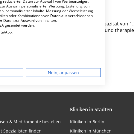
ng reduzierter Daten zur Auswahl von Werbeanzeigen.
 zur Auswahl personalisierter Werbung. Erstellung von
ahl personalisierter Inhalte. Messung der Werbeleistung.
stiken oder Kombinationen von Daten aus verschiedenen
r Daten zur Auswahl von Inhalten.
ein großes Krankenhaus in Bonn. Mit einer Kapazität von 1
USA gesendet werden.
Jahr etwa 50.899 medizinische Fälle behandelt und therapie
ite/App.
Besondere Merkmale
dgerät
Nein, anpassen
igen
rbung
Kliniken in Städten
lösen & Medikamente bestellen
Kliniken in Berlin
lte
zt Spezialisten finden
Kliniken in München