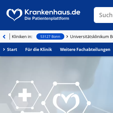
Klinike
Such
Kliniken in:
Universitätsklinikum 
53127 Bonn
Start
Für die Klinik
Weitere Fachabteilungen