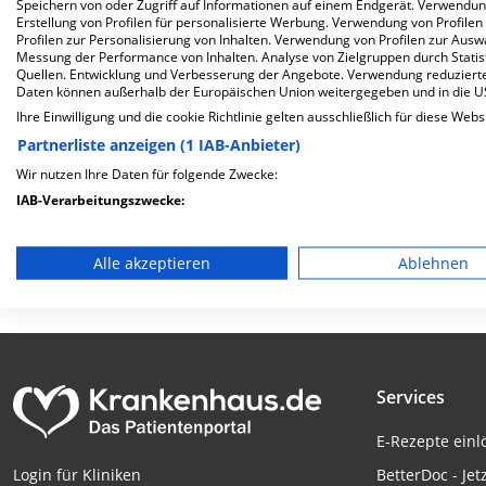
Speichern von oder Zugriff auf Informationen auf einem Endgerät. Verwendu
Herzlich Willkommen
Erstellung von Profilen für personalisierte Werbung. Verwendung von Profilen
Profilen zur Personalisierung von Inhalten. Verwendung von Profilen zur Ausw
Messung der Performance von Inhalten. Analyse von Zielgruppen durch Stati
Quellen. Entwicklung und Verbesserung der Angebote. Verwendung reduzierte
Universitätsklinikum Bonn in der Venusberg-Campus 1 ist 
Daten können außerhalb der Europäischen Union weitergegeben und in die 
Betten werden in den spezialisierten Fachabteilungen pro 
Ihre Einwilligung und die cookie Richtlinie gelten ausschließlich für diese Webs
Partnerliste anzeigen (1 IAB-Anbieter)
Weiterlesen
Wir nutzen Ihre Daten für folgende Zwecke:
Besuchszeiten
Trägerschaft
IAB-Verarbeitungszwecke:
Speichern von oder Zugriff auf Informationen auf einem En
0 bis 23 Uhr
öffentlich
Alle akzeptieren
Ablehnen
Verwendung reduzierter Daten zur Auswahl von Werbeanze
Erstellung von Profilen für personalisierte Werbung
Verwendung von Profilen zur Auswahl personalisierter We
Services
Erstellung von Profilen zur Personalisierung von Inhalten
E-Rezepte ein
Verwendung von Profilen zur Auswahl personalisierter Inha
BetterDoc - Jet
Login für Kliniken