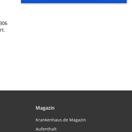
.306
rt.
Magazin
Krankenhaus.de Magazin
Aufenthalt