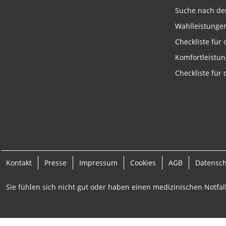
Messung der Werbeleistung
Suche nach de
Wahlleistunge
Messung der Performance von Inhalten
Checkliste für
Analyse von Zielgruppen durch Statistiken oder Kombinati
verschiedenen Quellen
Komfortleistu
Checkliste für
Entwicklung und Verbesserung der Angebote
Verwendung reduzierter Daten zur Auswahl von Inhalten
IAB-Besonderheiten:
Verwendung genauer Standortdaten
Geräte anhand von aktiv angeforderten Informationen ident
Kontakt
Presse
Impressum
Cookies
AGB
Datensc
Nicht-IAB-Verarbeitungszwecke:
Notwendig
Sie fühlen sich nicht gut oder haben einen medizinischen Notfall
Performance
Funktional