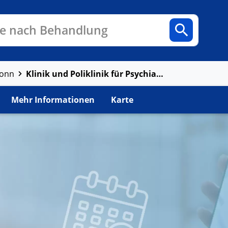
n
Fachbereiche
Arztpraxen
e nach Behandlung
Klinik und Poliklinik für Psychiatrie und Psychotherapie
Bonn
Mehr Informationen
Karte