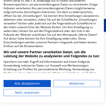
einem Gerät zu, wie z. B. eindeutige IDs in cookie und anderen
Browserspeichern, um personenbezogene Daten zu verarbeiten. Einige
KLINIKEN FINDEN
Anbieter verarbeiten Ihre personenbezogenen Daten möglicherweise
aufgrund eines berechtigten Interesses. Um dem zu widersprechen,
öffnen Sie die „Einstellungen“. Sie können Ihre Einstellungen akzeptieren,
ablehnen oder verwalten, indem Sie auf die Schaltfläche „Einstellungen
verwalten“ klicken oder jederzeit auf die Fingerabdruck-Schaltfläche in
Start
Für die Klinik
Weitere Fachabteilungen
der linken unteren Ecke der Website klicken. Um Ihre Einwilligung zu
widerrufen, klicken Sie auf den Fingerabdruck oder den Link in der
Fußzeile der Website und klicken Sie auf den Menüpunkt „Meine Daten“.
Herzlich Willkommen
Auf dieser Seite können Sie Ihre Einwilligung widerrufen. Diese
Entscheidungen werden unseren Partnern mitgeteilt und haben keinen
Einfluss auf die Browserdaten.
Wir und unsere Partner verarbeiten Daten, um die
Universitätsklinikum Bonn in der Venusberg-Campus 1
Leistung der Website zu analysieren und Folgendes zu tun:
ist ein großes Krankenhaus in Bonn. Mit einer Kapazität
Speichern von oder Zugriff auf Informationen auf einem Endgerät.
von 1.306 Betten werden in den spezialisierten
Verwendung reduzierter Daten zur Auswahl von Werbeanzeigen.
Fachabteilungen pro Jahr etwa 50.899 medizinische Fälle
Erstellung von Profilen für personalisierte Werbung. Verwendung von
behandelt und therapiert.
Profilen zur Auswahl personalisierter Werbung. Erstellung von Profilen
zur Personalisierung von Inhalten. Verwendung von Profilen zur Auswahl
personalisierter Inhalte. Messung der Werbeleistung. Messung der
Weiterlesen
Alle akzeptieren
Ablehnen
Performance von Inhalten. Analyse von Zielgruppen durch Statistiken
oder Kombinationen von Daten aus verschiedenen Quellen. Entwicklung
Besuchszeiten
und Verbesserung der Angebote. Verwendung reduzierter Daten zur
Nein, anpassen
Auswahl von Inhalten.
Daten können außerhalb der Europäischen Union weitergegeben und in
0 bis 23 Uhr
die USA gesendet werden.