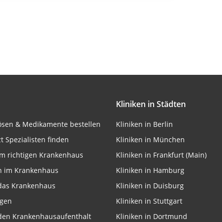
rbung
lte
Kliniken in Städten
onen von Daten aus
lösen & Medikamente bestellen
Kliniken in Berlin
zt Spezialisten finden
Kliniken in München
m richtigen Krankenhaus
Kliniken in Frankfurt (Main)
n im Krankenhaus
Kliniken in Hamburg
 das Krankenhaus
Kliniken in Duisburg
ngen
Kliniken in Stuttgart
 den Krankenhausaufenthalt
Kliniken in Dortmund
ifizieren