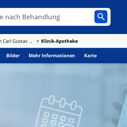
n
Fachbereiche
Arztpraxen
e nach Behandlung
Klinik-Apotheke
Universitätsklinikum Carl Gustav Carus Dresden an der Technischen Universität Dresden, Anstalt des öffentlichen Rechts des Freistaates Sachsen
Bilder
Mehr Informationen
Karte