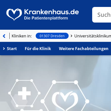
Klinike
Such
Kliniken in:
01307 Dresden
Start
Für die Klinik
Weitere Fachabteilungen