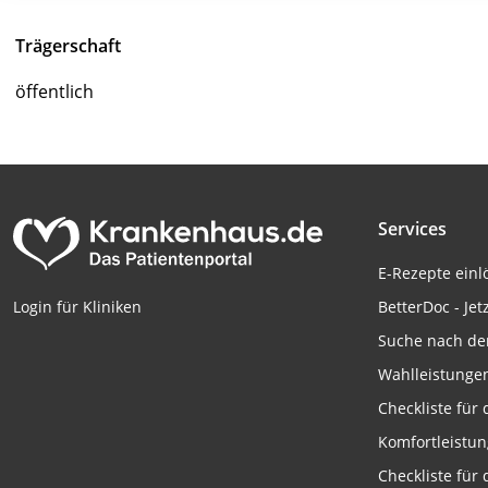
Verwendung von Profilen zur Auswahl personalisierter We
Trägerschaft
Erstellung von Profilen zur Personalisierung von Inhalten
öffentlich
Verwendung von Profilen zur Auswahl personalisierter Inha
Messung der Werbeleistung
Messung der Performance von Inhalten
Services
Analyse von Zielgruppen durch Statistiken oder Kombinati
E-Rezepte ein
verschiedenen Quellen
BetterDoc - Jet
Login für Kliniken
Entwicklung und Verbesserung der Angebote
Suche nach de
Verwendung reduzierter Daten zur Auswahl von Inhalten
Wahlleistunge
IAB-Besonderheiten:
Checkliste für
Verwendung genauer Standortdaten
Komfortleistu
Checkliste für
Geräte anhand von aktiv angeforderten Informationen ident