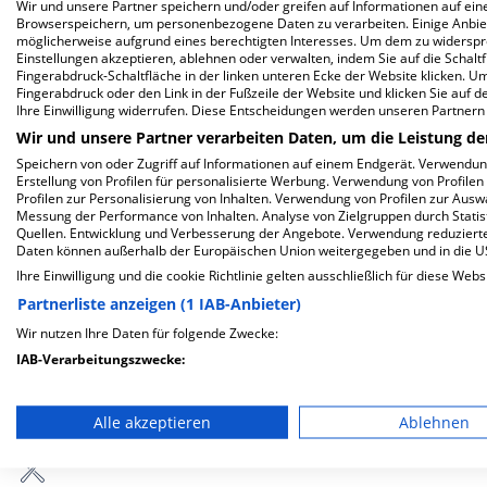
Wir und unsere Partner speichern und/oder greifen auf Informationen auf eine
Herzlich Willkommen
Browserspeichern, um personenbezogene Daten zu verarbeiten. Einige Anbie
möglicherweise aufgrund eines berechtigten Interesses. Um dem zu widersprec
Einstellungen akzeptieren, ablehnen oder verwalten, indem Sie auf die Schaltfl
Fingerabdruck-Schaltfläche in der linken unteren Ecke der Website klicken. Um 
Universitätsklinikum Carl Gustav Carus Dresden
Fingerabdruck oder den Link in der Fußzeile der Website und klicken Sie auf 
an der Technischen Universität Dresden, Anstalt
Ihre Einwilligung widerrufen. Diese Entscheidungen werden unseren Partnern 
des öffentlichen Rechts des Freistaates Sachsen
Wir und unsere Partner verarbeiten Daten, um die Leistung de
in der Fetscherstraße 74 ist ein großes
Speichern von oder Zugriff auf Informationen auf einem Endgerät. Verwendu
Krankenhaus in Dresden. Mit einer Kapazität von
Erstellung von Profilen für personalisierte Werbung. Verwendung von Profilen
Profilen zur Personalisierung von Inhalten. Verwendung von Profilen zur Ausw
1.410 Betten werden in den spezialisierten
Messung der Performance von Inhalten. Analyse von Zielgruppen durch Stati
Fachabteilungen pro Jahr etwa 56.279
Quellen. Entwicklung und Verbesserung der Angebote. Verwendung reduzierte
Daten können außerhalb der Europäischen Union weitergegeben und in die 
medizinische Fälle behandelt und therapiert.
Ihre Einwilligung und die cookie Richtlinie gelten ausschließlich für diese Webs
Weiterlesen
Partnerliste anzeigen (1 IAB-Anbieter)
Wir nutzen Ihre Daten für folgende Zwecke:
Besuchszeiten
IAB-Verarbeitungszwecke:
0 bis 23 Uhr
Speichern von oder Zugriff auf Informationen auf einem En
Besondere Merkmale
Alle akzeptieren
Ablehnen
Verwendung reduzierter Daten zur Auswahl von Werbeanze
Erstellung von Profilen für personalisierte Werbung