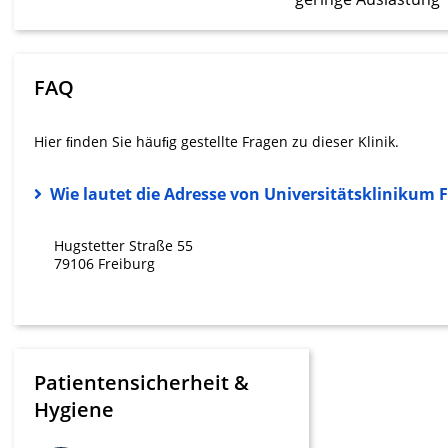
Messung der Werbeleistung
Messung der Performance von Inhalten
FAQ
Analyse von Zielgruppen durch Statistiken oder Kombinati
verschiedenen Quellen
Hier ﬁnden Sie häuﬁg gestellte Fragen zu dieser Klinik.
Entwicklung und Verbesserung der Angebote
Wie lautet die Adresse von Universitätsklinikum 
Verwendung reduzierter Daten zur Auswahl von Inhalten
IAB-Besonderheiten:
Hugstetter Straße 55
Verwendung genauer Standortdaten
79106 Freiburg
Geräte anhand von aktiv angeforderten Informationen ident
Nicht-IAB-Verarbeitungszwecke:
Notwendig
Patientensicherheit &
Performance
Hygiene
Funktional