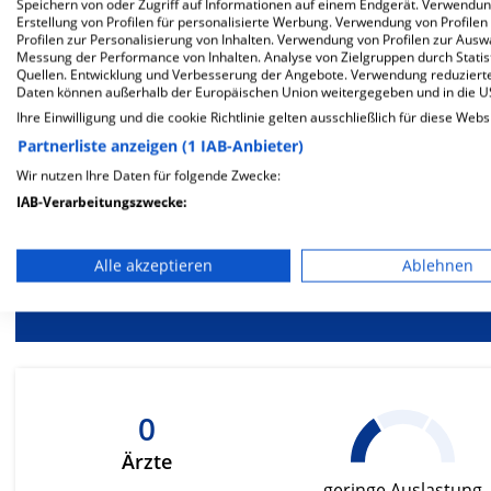
Mehr Informationen
Speichern von oder Zugriff auf Informationen auf einem Endgerät. Verwendu
Erstellung von Profilen für personalisierte Werbung. Verwendung von Profilen
Profilen zur Personalisierung von Inhalten. Verwendung von Profilen zur Ausw
Messung der Performance von Inhalten. Analyse von Zielgruppen durch Stati
Quellen. Entwicklung und Verbesserung der Angebote. Verwendung reduzierte
Besondere Merkmale
Daten können außerhalb der Europäischen Union weitergegeben und in die 
Ihre Einwilligung und die cookie Richtlinie gelten ausschließlich für diese Webs
Partnerliste anzeigen (1 IAB-Anbieter)
Wir nutzen Ihre Daten für folgende Zwecke:
IAB-Verarbeitungszwecke:
Berück
Speichern von oder Zugriff auf Informationen auf einem En
be
Alle akzeptieren
Ablehnen
Ernä
Verwendung reduzierter Daten zur Auswahl von Werbeanze
Erstellung von Profilen für personalisierte Werbung
Verwendung von Profilen zur Auswahl personalisierter We
Erstellung von Profilen zur Personalisierung von Inhalten
0
Ärzte
Verwendung von Profilen zur Auswahl personalisierter Inha
geringe Auslastung