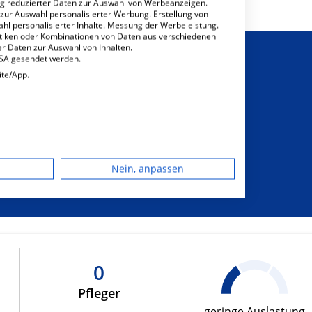
ng reduzierter Daten zur Auswahl von Werbeanzeigen.
 zur Auswahl personalisierter Werbung. Erstellung von
ahl personalisierter Inhalte. Messung der Werbeleistung.
stiken oder Kombinationen von Daten aus verschiedenen
r Daten zur Auswahl von Inhalten.
USA gesendet werden.
ite/App.
sichtigung von
dgerät
sonderem
Nein, anpassen
hrungsbedarf
igen
rbung
0
Pfleger
lte
geringe Auslastung