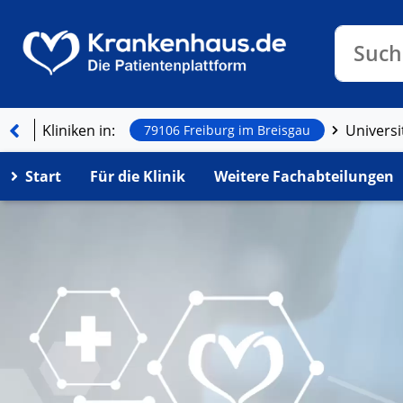
Klinike
Such
Kliniken in:
Universi
79106 Freiburg im Breisgau
Start
Für die Klinik
Weitere Fachabteilungen