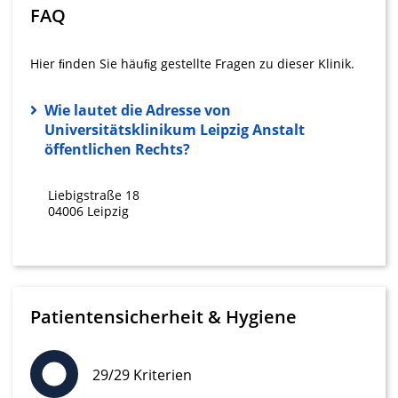
FAQ
Wir nutzen Ihre Daten für folgende Zwecke:
IAB-Verarbeitungszwecke:
Hier ﬁnden Sie häuﬁg gestellte Fragen zu dieser Klinik.
Speichern von oder Zugriff auf
Informationen auf einem Endgerät
Wie lautet die Adresse von
Verwendung reduzierter Daten zur Auswahl
Universitätsklinikum Leipzig Anstalt
von Werbeanzeigen
öffentlichen Rechts?
Erstellung von Profilen für personalisierte
Werbung
Liebigstraße 18
04006 Leipzig
Verwendung von Profilen zur Auswahl
personalisierter Werbung
Erstellung von Profilen zur Personalisierung
von Inhalten
Patientensicherheit & Hygiene
Verwendung von Profilen zur Auswahl
personalisierter Inhalte
29/29 Kriterien
Messung der Werbeleistung