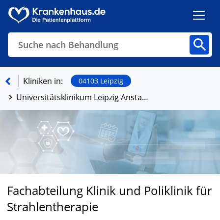
Suche nach Behandlung
Kliniken
Fachbereiche
Arztpraxen
Kliniken in:
04103 Leipzig
Universitätsklinikum Leipzig Anstalt öffentlichen Rechts
Finden
Fachabteilung Klinik und Poliklinik für
Strahlentherapie