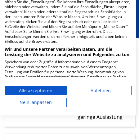
Besondere Merkmale
öffnen Sie die „Einstellungen“. Sie können Ihre Einstellungen akzeptieren,
ablehnen oder verwalten, indem Sie auf die Schaltfläche „Einstellungen
verwalten“ klicken oder jederzeit auf die Fingerabdruck-Schaltfläche in
der linken unteren Ecke der Website klicken. Um Ihre Einwilligung zu
Berücksichtigung von besonderem
widerrufen, klicken Sie auf den Fingerabdruck oder den Link in der
Ernährungsbedarf
Fußzeile der Website und klicken Sie auf den Menüpunkt „Meine Daten“.
Auf dieser Seite können Sie Ihre Einwilligung widerrufen. Diese
Entscheidungen werden unseren Partnern mitgeteilt und haben keinen
Einfluss auf die Browserdaten.
Wir und unsere Partner verarbeiten Daten, um die
Leistung der Website zu analysieren und Folgendes zu tun:
14.91
Speichern von oder Zugriff auf Informationen auf einem Endgerät.
Verwendung reduzierter Daten zur Auswahl von Werbeanzeigen.
Ärzte
Erstellung von Profilen für personalisierte Werbung. Verwendung von
Profilen zur Auswahl personalisierter Werbung. Erstellung von Profilen
geringe Auslastung
zur Personalisierung von Inhalten. Verwendung von Profilen zur Auswahl
personalisierter Inhalte. Messung der Werbeleistung. Messung der
Alle akzeptieren
Ablehnen
Performance von Inhalten. Analyse von Zielgruppen durch Statistiken
22.46
oder Kombinationen von Daten aus verschiedenen Quellen. Entwicklung
und Verbesserung der Angebote. Verwendung reduzierter Daten zur
Nein, anpassen
Auswahl von Inhalten.
Pfleger
Daten können außerhalb der Europäischen Union weitergegeben und in
geringe Auslastung
die USA gesendet werden.
Ihre Einwilligung und die cookie Richtlinie gelten ausschließlich für diese
Website/App.
Partnerliste anzeigen (1 IAB-Anbieter)