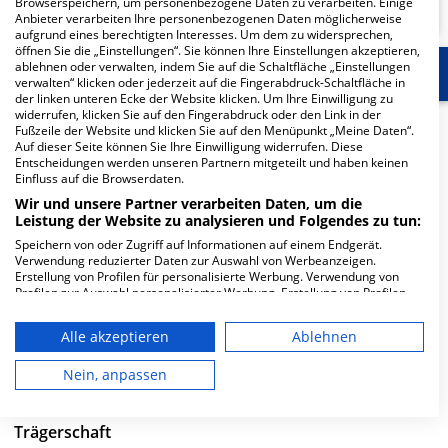
Browserspeichern, um personenbezogene Daten zu verarbeiten. Einige
Anbieter verarbeiten Ihre personenbezogenen Daten möglicherweise
aufgrund eines berechtigten Interesses. Um dem zu widersprechen,
öffnen Sie die „Einstellungen“. Sie können Ihre Einstellungen akzeptieren,
ablehnen oder verwalten, indem Sie auf die Schaltfläche „Einstellungen
Start
Für die Klinik
Weitere Fachabteilungen
verwalten“ klicken oder jederzeit auf die Fingerabdruck-Schaltfläche in
der linken unteren Ecke der Website klicken. Um Ihre Einwilligung zu
widerrufen, klicken Sie auf den Fingerabdruck oder den Link in der
Herzlich Willkommen
Fußzeile der Website und klicken Sie auf den Menüpunkt „Meine Daten“.
Auf dieser Seite können Sie Ihre Einwilligung widerrufen. Diese
Entscheidungen werden unseren Partnern mitgeteilt und haben keinen
Einfluss auf die Browserdaten.
Universitätsklinikum Ulm in der Albert-Einstein-Allee 29
Wir und unsere Partner verarbeiten Daten, um die
ist ein großes Krankenhaus in Ulm. Mit einer Kapazität
Leistung der Website zu analysieren und Folgendes zu tun:
von 696 Betten werden in den spezialisierten
Speichern von oder Zugriff auf Informationen auf einem Endgerät.
Fachabteilungen pro Jahr etwa 24.839 medizinische Fälle
Verwendung reduzierter Daten zur Auswahl von Werbeanzeigen.
behandelt und therapiert.
Erstellung von Profilen für personalisierte Werbung. Verwendung von
Profilen zur Auswahl personalisierter Werbung. Erstellung von Profilen
zur Personalisierung von Inhalten. Verwendung von Profilen zur Auswahl
Weiterlesen
personalisierter Inhalte. Messung der Werbeleistung. Messung der
Alle akzeptieren
Ablehnen
Performance von Inhalten. Analyse von Zielgruppen durch Statistiken
Besuchszeiten
oder Kombinationen von Daten aus verschiedenen Quellen. Entwicklung
und Verbesserung der Angebote. Verwendung reduzierter Daten zur
Nein, anpassen
Auswahl von Inhalten.
0 bis 23 Uhr
Daten können außerhalb der Europäischen Union weitergegeben und in
die USA gesendet werden.
Trägerschaft
Ihre Einwilligung und die cookie Richtlinie gelten ausschließlich für diese