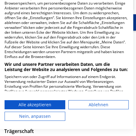
Browserspeichern, um personenbezogene Daten zu verarbeiten. Einige
Anbieter verarbeiten Ihre personenbezogenen Daten möglicherweise
aufgrund eines berechtigten Interesses. Um dem zu widersprechen,
öffnen Sie die „Einstellungen“. Sie können Ihre Einstellungen akzeptieren,
Start
Für die Klinik
Weitere Fachabteilungen
ablehnen oder verwalten, indem Sie auf die Schaltfläche „Einstellungen
verwalten“ klicken oder jederzeit auf die Fingerabdruck-Schaltfläche in
der linken unteren Ecke der Website klicken. Um Ihre Einwilligung zu
widerrufen, klicken Sie auf den Fingerabdruck oder den Link in der
Herzlich Willkommen
Fußzeile der Website und klicken Sie auf den Menüpunkt „Meine Daten“.
Auf dieser Seite können Sie Ihre Einwilligung widerrufen. Diese
Entscheidungen werden unseren Partnern mitgeteilt und haben keinen
Universitätsklinikum Ulm in der Albert-Einstein-Allee 29
Einfluss auf die Browserdaten.
ist ein großes Krankenhaus in Ulm. Mit einer Kapazität
Wir und unsere Partner verarbeiten Daten, um die
Leistung der Website zu analysieren und Folgendes zu tun:
von 696 Betten werden in den spezialisierten
Fachabteilungen pro Jahr etwa 24.839 medizinische Fälle
Speichern von oder Zugriff auf Informationen auf einem Endgerät.
Verwendung reduzierter Daten zur Auswahl von Werbeanzeigen.
behandelt und therapiert.
Erstellung von Profilen für personalisierte Werbung. Verwendung von
Profilen zur Auswahl personalisierter Werbung. Erstellung von Profilen
Weiterlesen
zur Personalisierung von Inhalten. Verwendung von Profilen zur Auswahl
personalisierter Inhalte. Messung der Werbeleistung. Messung der
Alle akzeptieren
Ablehnen
Performance von Inhalten. Analyse von Zielgruppen durch Statistiken
Besuchszeiten
oder Kombinationen von Daten aus verschiedenen Quellen. Entwicklung
und Verbesserung der Angebote. Verwendung reduzierter Daten zur
Nein, anpassen
0 bis 23 Uhr
Auswahl von Inhalten.
Daten können außerhalb der Europäischen Union weitergegeben und in
die USA gesendet werden.
Trägerschaft