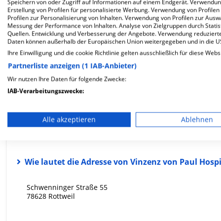
Speichern von oder Zugriff auf Informationen auf einem Endgerät. Verwendu
Erstellung von Profilen für personalisierte Werbung. Verwendung von Profilen
Profilen zur Personalisierung von Inhalten. Verwendung von Profilen zur Ausw
Messung der Performance von Inhalten. Analyse von Zielgruppen durch Stati
29.11
Quellen. Entwicklung und Verbesserung der Angebote. Verwendung reduzierte
Daten können außerhalb der Europäischen Union weitergegeben und in die 
Ärzte
Ihre Einwilligung und die cookie Richtlinie gelten ausschließlich für diese Webs
geringe Auslastung
Partnerliste anzeigen (1 IAB-Anbieter)
Wir nutzen Ihre Daten für folgende Zwecke:
IAB-Verarbeitungszwecke:
Speichern von oder Zugriff auf Informationen auf einem En
FAQ
Alle akzeptieren
Ablehnen
Verwendung reduzierter Daten zur Auswahl von Werbeanze
Hier ﬁnden Sie häuﬁg gestellte Fragen zu dieser Klinik.
Erstellung von Profilen für personalisierte Werbung
Wie lautet die Adresse von Vinzenz von Paul Hos
Verwendung von Profilen zur Auswahl personalisierter We
Erstellung von Profilen zur Personalisierung von Inhalten
Schwenninger Straße 55
78628 Rottweil
Verwendung von Profilen zur Auswahl personalisierter Inha