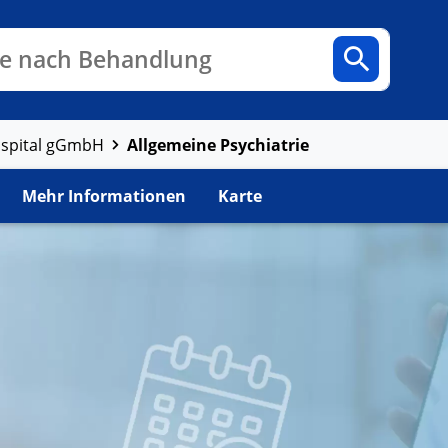
n
Fachbereiche
Arztpraxen
e nach Behandlung
Allgemeine Psychiatrie
ospital gGmbH
Mehr Informationen
Karte