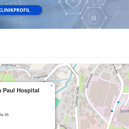
KLINIKPROFIL
×
 Paul Hospital
ße 55