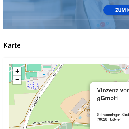
ZUM 
Werbung
Karte
+
−
Vinzenz von
gGmbH
Schwenninger Stra
78628 Rottweil