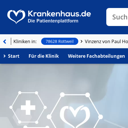
Klinike
Such
Kliniken in:
Vinzenz von Paul H
78628 Rottweil
Start
Für die Klinik
Weitere Fachabteilungen