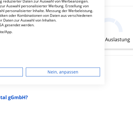
ng reduzierter Daten zur Auswahl von Werbeanzeigen.
 zur Auswahl personalisierter Werbung. Erstellung von
ahl personalisierter Inhalte. Messung der Werbeleistung.
stiken oder Kombinationen von Daten aus verschiedenen
135.11
r Daten zur Auswahl von Inhalten.
USA gesendet werden.
Pfleger
ite/App.
geringe Auslastung
dgerät
Nein, anpassen
igen
pital gGmbH?
rbung
lte