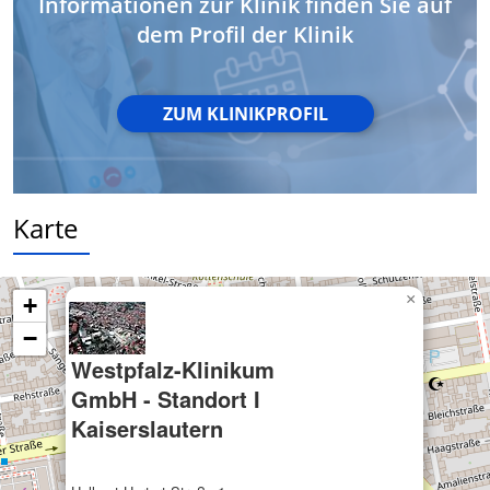
Informationen zur Klinik finden Sie auf
Geräte anhand von aktiv angeforderten
Informationen identifizieren
dem Profil der Klinik
Nicht-IAB-Verarbeitungszwecke:
Notwendig
ZUM KLINIKPROFIL
Performance
Funktional
Karte
Werbung
×
+
−
Westpfalz-Klinikum
GmbH - Standort I
Kaiserslautern