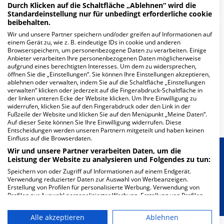
Durch Klicken auf die Schaltfläche „Ablehnen“ wird die
Standardeinstellung nur für unbedingt erforderliche cookie
beibehalten.
Wir und unsere Partner speichern und/oder greifen auf Informationen auf
Klinik für Urologie und
einem Gerät zu, wie z. B. eindeutige IDs in cookie und anderen
Kinderurologie
Browserspeichern, um personenbezogene Daten zu verarbeiten. Einige
Anbieter verarbeiten Ihre personenbezogenen Daten möglicherweise
aufgrund eines berechtigten Interesses. Um dem zu widersprechen,
öffnen Sie die „Einstellungen“. Sie können Ihre Einstellungen akzeptieren,
ablehnen oder verwalten, indem Sie auf die Schaltfläche „Einstellungen
Weitere
Fachabteilungen
19
verwalten“ klicken oder jederzeit auf die Fingerabdruck-Schaltfläche in
der linken unteren Ecke der Website klicken. Um Ihre Einwilligung zu
widerrufen, klicken Sie auf den Fingerabdruck oder den Link in der
Mehr Informationen
Fußzeile der Website und klicken Sie auf den Menüpunkt „Meine Daten“.
Auf dieser Seite können Sie Ihre Einwilligung widerrufen. Diese
Entscheidungen werden unseren Partnern mitgeteilt und haben keinen
Einfluss auf die Browserdaten.
Wir und unsere Partner verarbeiten Daten, um die
Besondere Merkmale
Leistung der Website zu analysieren und Folgendes zu tun:
Speichern von oder Zugriff auf Informationen auf einem Endgerät.
Verwendung reduzierter Daten zur Auswahl von Werbeanzeigen.
Berücksichtigung von besonderem
Erstellung von Profilen für personalisierte Werbung. Verwendung von
Ernährungsbedarf
Profilen zur Auswahl personalisierter Werbung. Erstellung von Profilen
zur Personalisierung von Inhalten. Verwendung von Profilen zur Auswahl
personalisierter Inhalte. Messung der Werbeleistung. Messung der
Alle akzeptieren
Ablehnen
Performance von Inhalten. Analyse von Zielgruppen durch Statistiken