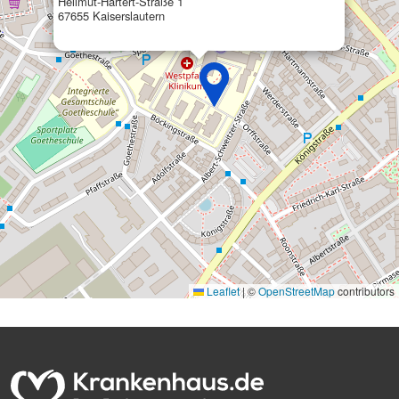
Hellmut-Hartert-Straße 1
67655 Kaiserslautern
Leaflet
|
©
OpenStreetMap
contributors