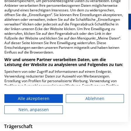
Browserspeichern, um personenbezogene Daten zu verarbeiten. Einige
Anbieter verarbeiten Ihre personenbezogenen Daten möglicherweise
aufgrund eines berechtigten Interesses. Um dem zu widersprechen,
öffnen Sie die „Einstellungen“. Sie können Ihre Einstellungen akzeptieren,
ablehnen oder verwalten, indem Sie auf die Schaltfläche „Einstellungen
Start
Für die Klinik
Weitere Fachabteilungen
verwalten“ klicken oder jederzeit auf die Fingerabdruck-Schaltfläche in
der linken unteren Ecke der Website klicken. Um Ihre Einwilligung zu
widerrufen, klicken Sie auf den Fingerabdruck oder den Link in der
Herzlich Willkommen
Fußzeile der Website und klicken Sie auf den Menüpunkt „Meine Daten“.
Auf dieser Seite können Sie Ihre Einwilligung widerrufen. Diese
Entscheidungen werden unseren Partnern mitgeteilt und haben keinen
Einfluss auf die Browserdaten.
Zentrum für Psychiatrie Cham in der August-Holz-
Wir und unsere Partner verarbeiten Daten, um die
Straße 1 ist ein kleines Krankenhaus in Cham. Mit einer
Leistung der Website zu analysieren und Folgendes zu tun:
Kapazität von 50 Betten werden in den spezialisierten
Speichern von oder Zugriff auf Informationen auf einem Endgerät.
Fachabteilungen pro Jahr etwa 504 medizinische Fälle
Verwendung reduzierter Daten zur Auswahl von Werbeanzeigen.
behandelt und therapiert.
Erstellung von Profilen für personalisierte Werbung. Verwendung von
Profilen zur Auswahl personalisierter Werbung. Erstellung von Profilen
zur Personalisierung von Inhalten. Verwendung von Profilen zur Auswahl
Weiterlesen
personalisierter Inhalte. Messung der Werbeleistung. Messung der
Alle akzeptieren
Ablehnen
Performance von Inhalten. Analyse von Zielgruppen durch Statistiken
Besuchszeiten
oder Kombinationen von Daten aus verschiedenen Quellen. Entwicklung
und Verbesserung der Angebote. Verwendung reduzierter Daten zur
Nein, anpassen
Auswahl von Inhalten.
0 bis 23 Uhr
Daten können außerhalb der Europäischen Union weitergegeben und in
die USA gesendet werden.
Trägerschaft
Ihre Einwilligung und die cookie Richtlinie gelten ausschließlich für diese