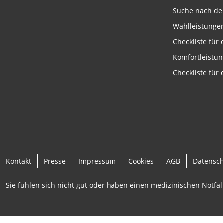
Messung der Werbeleistung
Suche nach de
Wahlleistunge
Messung der Performance von Inhalten
Checkliste für
Analyse von Zielgruppen durch Statistiken oder Kombinati
verschiedenen Quellen
Komfortleistu
Checkliste für
Entwicklung und Verbesserung der Angebote
Verwendung reduzierter Daten zur Auswahl von Inhalten
IAB-Besonderheiten:
Verwendung genauer Standortdaten
Geräte anhand von aktiv angeforderten Informationen ident
Kontakt
Presse
Impressum
Cookies
AGB
Datensc
Nicht-IAB-Verarbeitungszwecke:
Notwendig
Sie fühlen sich nicht gut oder haben einen medizinischen Notfall
Performance
Funktional