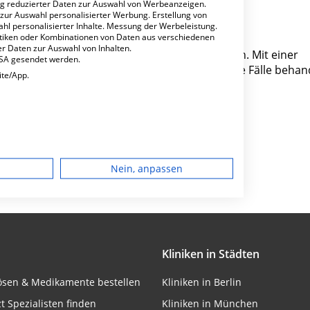
ng reduzierter Daten zur Auswahl von Werbeanzeigen.
 zur Auswahl personalisierter Werbung. Erstellung von
ahl personalisierter Inhalte. Messung der Werbeleistung.
stiken oder Kombinationen von Daten aus verschiedenen
r Daten zur Auswahl von Inhalten.
4 ist ein kleines Krankenhaus in Haldensleben. Mit einer
USA gesendet werden.
chabteilungen pro Jahr etwa 1.872 medizinische Fälle behan
ite/App.
Besondere Merkmale
dgerät
Nein, anpassen
igen
rbung
Kliniken in Städten
lösen & Medikamente bestellen
Kliniken in Berlin
lte
zt Spezialisten finden
Kliniken in München