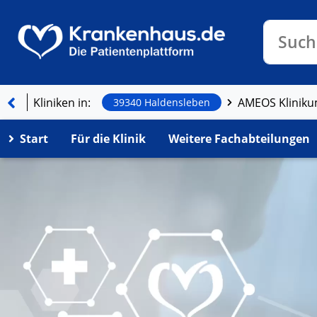
Klinike
Such
Kliniken in:
39340 Haldensleben
Start
Für die Klinik
Weitere Fachabteilungen