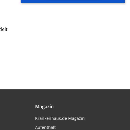
delt
Magazin
Krankenhaus.de Magazin
Aufenthalt