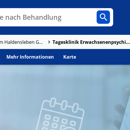
n
Fachbereiche
Arztpraxen
e nach Behandlung
Tagesklinik Erwachsenenpsychiatrie
AMEOS Klinikum Haldensleben GmbH
Mehr Informationen
Karte