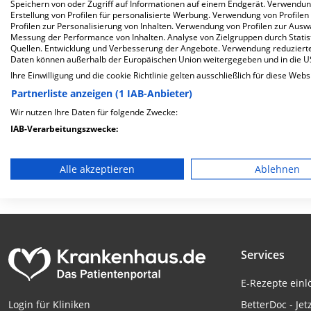
Speichern von oder Zugriff auf Informationen auf einem Endgerät. Verwendu
Herzlich Willkommen
Erstellung von Profilen für personalisierte Werbung. Verwendung von Profilen
Profilen zur Personalisierung von Inhalten. Verwendung von Profilen zur Ausw
Messung der Performance von Inhalten. Analyse von Zielgruppen durch Stati
Quellen. Entwicklung und Verbesserung der Angebote. Verwendung reduzierte
AMEOS Klinikum Haldensleben GmbH in der Kiefholzstraße 
Daten können außerhalb der Europäischen Union weitergegeben und in die 
Kapazität von 188 Betten werden in den spezialisierten Fa
Ihre Einwilligung und die cookie Richtlinie gelten ausschließlich für diese Webs
und therapiert.
Partnerliste anzeigen (1 IAB-Anbieter)
Weiterlesen
Wir nutzen Ihre Daten für folgende Zwecke:
IAB-Verarbeitungszwecke:
Besuchszeiten
Trägerschaft
Speichern von oder Zugriff auf Informationen auf einem En
0 bis 23 Uhr
privat
Alle akzeptieren
Ablehnen
Verwendung reduzierter Daten zur Auswahl von Werbeanze
Erstellung von Profilen für personalisierte Werbung
Verwendung von Profilen zur Auswahl personalisierter We
Services
Erstellung von Profilen zur Personalisierung von Inhalten
E-Rezepte ein
Verwendung von Profilen zur Auswahl personalisierter Inha
BetterDoc - Jet
Login für Kliniken