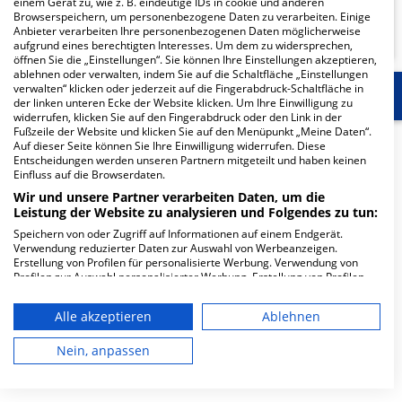
einem Gerät zu, wie z. B. eindeutige IDs in cookie und anderen
Browserspeichern, um personenbezogene Daten zu verarbeiten. Einige
KLINIKEN FINDEN
Anbieter verarbeiten Ihre personenbezogenen Daten möglicherweise
aufgrund eines berechtigten Interesses. Um dem zu widersprechen,
öffnen Sie die „Einstellungen“. Sie können Ihre Einstellungen akzeptieren,
ablehnen oder verwalten, indem Sie auf die Schaltfläche „Einstellungen
verwalten“ klicken oder jederzeit auf die Fingerabdruck-Schaltfläche in
Start
Für die Klinik
Weitere Fachabteilungen
der linken unteren Ecke der Website klicken. Um Ihre Einwilligung zu
widerrufen, klicken Sie auf den Fingerabdruck oder den Link in der
Fußzeile der Website und klicken Sie auf den Menüpunkt „Meine Daten“.
Herzlich Willkommen
Auf dieser Seite können Sie Ihre Einwilligung widerrufen. Diese
Entscheidungen werden unseren Partnern mitgeteilt und haben keinen
Einfluss auf die Browserdaten.
Wir und unsere Partner verarbeiten Daten, um die
BG Klinik Ludwigshafen in der Ludwig-Guttmann-Straße
Leistung der Website zu analysieren und Folgendes zu tun:
13 ist ein kleines Krankenhaus in Ludwighafen. Mit einer
Speichern von oder Zugriff auf Informationen auf einem Endgerät.
Kapazität von 324 Betten werden in den spezialisierten
Verwendung reduzierter Daten zur Auswahl von Werbeanzeigen.
Fachabteilungen pro Jahr etwa 9.982 medizinische Fälle
Erstellung von Profilen für personalisierte Werbung. Verwendung von
behandelt und therapiert.
Profilen zur Auswahl personalisierter Werbung. Erstellung von Profilen
zur Personalisierung von Inhalten. Verwendung von Profilen zur Auswahl
personalisierter Inhalte. Messung der Werbeleistung. Messung der
Weiterlesen
Alle akzeptieren
Ablehnen
Performance von Inhalten. Analyse von Zielgruppen durch Statistiken
oder Kombinationen von Daten aus verschiedenen Quellen. Entwicklung
Besuchszeiten
und Verbesserung der Angebote. Verwendung reduzierter Daten zur
Nein, anpassen
Auswahl von Inhalten.
Daten können außerhalb der Europäischen Union weitergegeben und in
0 bis 23 Uhr
die USA gesendet werden.