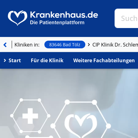
Klinike
Such
Kliniken in:
CIP Klinik Dr. Schl
83646 Bad Tölz
Start
Für die Klinik
Weitere Fachabteilungen