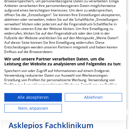
Browserspeichern, um personenbezogene Daten zu verarbeiten. Einige
Anbieter verarbeiten Ihre personenbezogenen Daten möglicherweise
ZUM PROFIL
aufgrund eines berechtigten Interesses. Um dem zu widersprechen,
öffnen Sie die „Einstellungen“. Sie können Ihre Einstellungen akzeptieren,
ablehnen oder verwalten, indem Sie auf die Schaltfläche „Einstellungen
verwalten“ klicken oder jederzeit auf die Fingerabdruck-Schaltfläche in
der linken unteren Ecke der Website klicken. Um Ihre Einwilligung zu
widerrufen, klicken Sie auf den Fingerabdruck oder den Link in der
Tagesklinik Walstedde
Fußzeile der Website und klicken Sie auf den Menüpunkt „Meine Daten“.
Auf dieser Seite können Sie Ihre Einwilligung widerrufen. Diese
Entscheidungen werden unseren Partnern mitgeteilt und haben keinen
GmbH
Einfluss auf die Browserdaten.
Wir und unsere Partner verarbeiten Daten, um die
Dorfstraße 9
Leistung der Website zu analysieren und Folgendes zu tun:
48317 Drensteinfurt
Speichern von oder Zugriff auf Informationen auf einem Endgerät.
Verwendung reduzierter Daten zur Auswahl von Werbeanzeigen.
Erstellung von Profilen für personalisierte Werbung. Verwendung von
Profilen zur Auswahl personalisierter Werbung. Erstellung von Profilen
zur Personalisierung von Inhalten. Verwendung von Profilen zur Auswahl
ZUM PROFIL
personalisierter Inhalte. Messung der Werbeleistung. Messung der
Alle akzeptieren
Ablehnen
Performance von Inhalten. Analyse von Zielgruppen durch Statistiken
oder Kombinationen von Daten aus verschiedenen Quellen. Entwicklung
und Verbesserung der Angebote. Verwendung reduzierter Daten zur
Nein, anpassen
Auswahl von Inhalten.
Daten können außerhalb der Europäischen Union weitergegeben und in
die USA gesendet werden.
Asklepios Fachklinikum
Ihre Einwilligung und die cookie Richtlinie gelten ausschließlich für diese