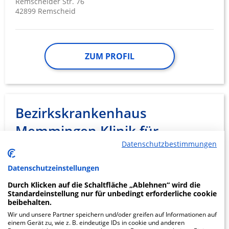
Remscheider Str. 76
42899 Remscheid
ZUM PROFIL
Bezirkskrankenhaus
Memmingen Klinik für
Datenschutzbestimmungen
Psychiatrie,
Psychotherapie…
Datenschutzeinstellungen
Durch Klicken auf die Schaltfläche „Ablehnen“ wird die
Bismarckstr. 23
Standardeinstellung nur für unbedingt erforderliche cookie
87700 Memmingen
beibehalten.
Wir und unsere Partner speichern und/oder greifen auf Informationen auf
einem Gerät zu, wie z. B. eindeutige IDs in cookie und anderen