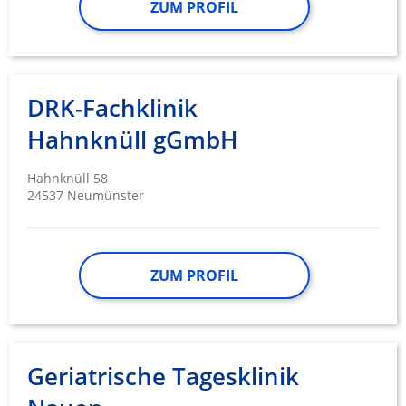
ZUM PROFIL
Performance
Funktional
DRK-Fachklinik
Werbung
Hahnknüll gGmbH
Hahnknüll 58
24537 Neumünster
ZUM PROFIL
Geriatrische Tagesklinik