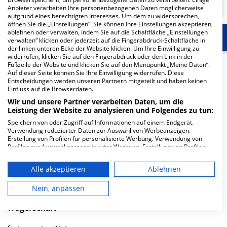
Anbieter verarbeiten Ihre personenbezogenen Daten möglicherweise
aufgrund eines berechtigten Interesses. Um dem zu widersprechen,
öffnen Sie die „Einstellungen“. Sie können Ihre Einstellungen akzeptieren,
ablehnen oder verwalten, indem Sie auf die Schaltfläche „Einstellungen
Start
Für die Klinik
Weitere Fachabteilungen
verwalten“ klicken oder jederzeit auf die Fingerabdruck-Schaltfläche in
der linken unteren Ecke der Website klicken. Um Ihre Einwilligung zu
widerrufen, klicken Sie auf den Fingerabdruck oder den Link in der
Herzlich Willkommen
Fußzeile der Website und klicken Sie auf den Menüpunkt „Meine Daten“.
Auf dieser Seite können Sie Ihre Einwilligung widerrufen. Diese
Entscheidungen werden unseren Partnern mitgeteilt und haben keinen
Einfluss auf die Browserdaten.
Das Evangelische Krankenhaus Unna ist ein starkes
Wir und unsere Partner verarbeiten Daten, um die
Stück Unnaer Tradition. Seit über 150 Jahren leisten wir
Leistung der Website zu analysieren und Folgendes zu tun:
für die Bevölkerung in und um Unna eine qualitativ
Speichern von oder Zugriff auf Informationen auf einem Endgerät.
hochwertige medizinische und pflegerische…
Verwendung reduzierter Daten zur Auswahl von Werbeanzeigen.
Erstellung von Profilen für personalisierte Werbung. Verwendung von
Profilen zur Auswahl personalisierter Werbung. Erstellung von Profilen
Weiterlesen
zur Personalisierung von Inhalten. Verwendung von Profilen zur Auswahl
personalisierter Inhalte. Messung der Werbeleistung. Messung der
Besuchszeiten
Alle akzeptieren
Ablehnen
Performance von Inhalten. Analyse von Zielgruppen durch Statistiken
oder Kombinationen von Daten aus verschiedenen Quellen. Entwicklung
und Verbesserung der Angebote. Verwendung reduzierter Daten zur
0 bis 23 Uhr
Nein, anpassen
Auswahl von Inhalten.
Daten können außerhalb der Europäischen Union weitergegeben und in
Trägerschaft
die USA gesendet werden.
Ihre Einwilligung und die cookie Richtlinie gelten ausschließlich für diese