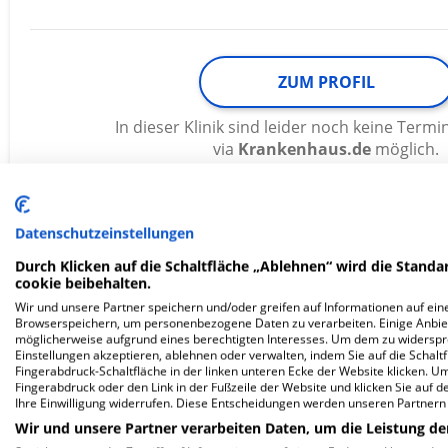
ZUM PROFIL
In dieser Klinik sind leider noch keine Ter
via
Krankenhaus.de
möglich.
Datenschutzeinstellungen
LWL-Klinik Herten - Tagesklinik
Durch Klicken auf die Schaltfläche „Ablehnen“ wird die Standar
Dorsten
cookie beibehalten.
Wir und unsere Partner speichern und/oder greifen auf Informationen auf eine
Browserspeichern, um personenbezogene Daten zu verarbeiten. Einige Anbie
möglicherweise aufgrund eines berechtigten Interesses. Um dem zu widersprec
Clemens-August-Straße 49
Einstellungen akzeptieren, ablehnen oder verwalten, indem Sie auf die Schaltfl
46282 Dorsten
Fingerabdruck-Schaltfläche in der linken unteren Ecke der Website klicken. Um 
Fingerabdruck oder den Link in der Fußzeile der Website und klicken Sie auf 
Ihre Einwilligung widerrufen. Diese Entscheidungen werden unseren Partnern 
Wir und unsere Partner verarbeiten Daten, um die Leistung de