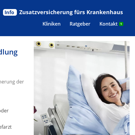
Zusatzversicherung fürs Krankenhaus
Info
Kliniken
Ratgeber
Kontakt
1
dlung
herung der
oder
efarzt