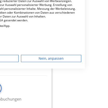
ng reduzierter Daten zur Auswahl von Werbeanzeigen.
 zur Auswahl personalisierter Werbung. Erstellung von
ahl personalisierter Inhalte. Messung der Werbeleistung.
minbuchungen
stiken oder Kombinationen von Daten aus verschiedenen
r Daten zur Auswahl von Inhalten.
USA gesendet werden.
ite/App.
op
9.22
dgerät
Nein, anpassen
igen
rbung
minbuchungen
lte