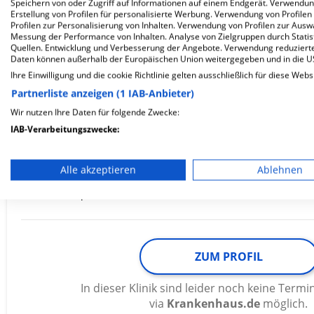
ZUM PROFIL
Speichern von oder Zugriff auf Informationen auf einem Endgerät. Verwendu
Erstellung von Profilen für personalisierte Werbung. Verwendung von Profilen
Profilen zur Personalisierung von Inhalten. Verwendung von Profilen zur Ausw
In dieser Klinik sind leider noch keine Ter
Messung der Performance von Inhalten. Analyse von Zielgruppen durch Stati
via
Krankenhaus.de
möglich.
Quellen. Entwicklung und Verbesserung der Angebote. Verwendung reduzierte
Daten können außerhalb der Europäischen Union weitergegeben und in die 
Ihre Einwilligung und die cookie Richtlinie gelten ausschließlich für diese Webs
Partnerliste anzeigen (1 IAB-Anbieter)
Wir nutzen Ihre Daten für folgende Zwecke:
Knappschaftskrankenhaus Bottr
IAB-Verarbeitungszwecke:
GmbH
Speichern von oder Zugriff auf Informationen auf einem En
Alle akzeptieren
Ablehnen
Verwendung reduzierter Daten zur Auswahl von Werbeanze
Osterfelder Straße 157
46242 Bottrop
Erstellung von Profilen für personalisierte Werbung
Verwendung von Profilen zur Auswahl personalisierter We
ZUM PROFIL
Erstellung von Profilen zur Personalisierung von Inhalten
In dieser Klinik sind leider noch keine Ter
Verwendung von Profilen zur Auswahl personalisierter Inha
via
Krankenhaus.de
möglich.