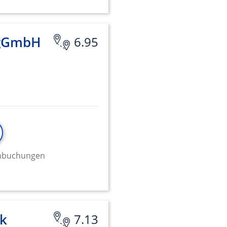
 gGmbH
6.95
minbuchungen
ik
7.13