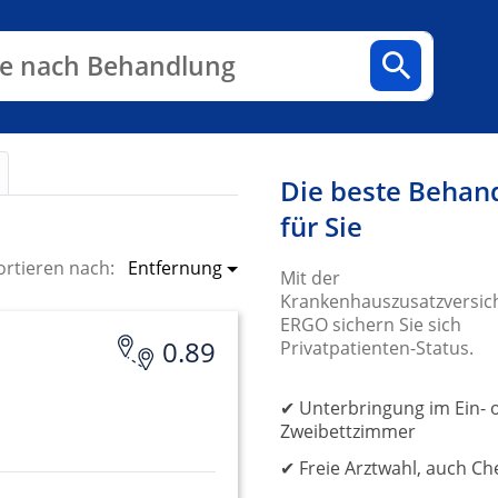
n
Fachbereiche
Arztpraxen
e nach Behandlung
Die beste Behan
für Sie
Entfernung
ortieren nach:
Mit der
Krankenhauszusatzversic
ERGO sichern Sie sich
0.89
Privatpatienten-Status.
✔ Unterbringung im Ein- 
Zweibettzimmer
✔ Freie Arztwahl, auch Ch