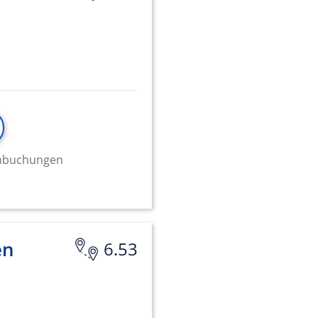
minbuchungen
en
6.53