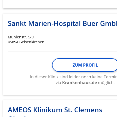
Messung der Werbeleistung
Messung der Performance von Inhalten
Sankt Marien-Hospital Buer Gm
Analyse von Zielgruppen durch Statistiken oder Kombinati
verschiedenen Quellen
Mühlenstr. 5-9
Entwicklung und Verbesserung der Angebote
45894 Gelsenkirchen
Verwendung reduzierter Daten zur Auswahl von Inhalten
IAB-Besonderheiten:
ZUM PROFIL
Verwendung genauer Standortdaten
In dieser Klinik sind leider noch keine Ter
Geräte anhand von aktiv angeforderten Informationen ident
via
Krankenhaus.de
möglich.
Nicht-IAB-Verarbeitungszwecke:
Notwendig
Performance
AMEOS Klinikum St. Clemens
Funktional