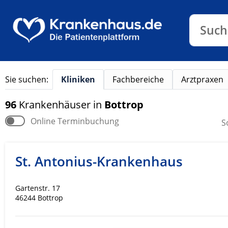
Klinike
Such
Sie suchen:
Kliniken
Fachbereiche
Arztpraxen
96
Krankenhäuser
in
Bottrop
Online Terminbuchung
S
St. Antonius-Krankenhaus
Gartenstr. 17
46244 Bottrop