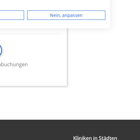
dgerät
Nein, anpassen
igen
rbung
minbuchungen
lte
onen von Daten aus
Kliniken in Städten