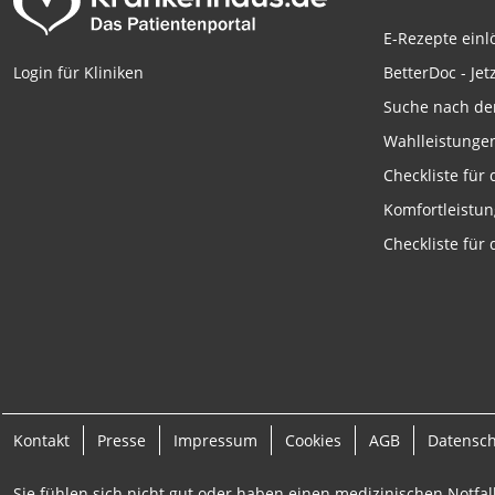
Verwendung reduzierter Daten zur Auswahl von Inhalten
IAB-Besonderheiten:
E-Rezepte ein
Verwendung genauer Standortdaten
BetterDoc - Jet
Login für Kliniken
Suche nach de
Geräte anhand von aktiv angeforderten Informationen ident
Wahlleistunge
Nicht-IAB-Verarbeitungszwecke:
Checkliste für
Notwendig
Komfortleistu
Performance
Checkliste für
Funktional
Werbung
Kontakt
Presse
Impressum
Cookies
AGB
Datensc
Sie fühlen sich nicht gut oder haben einen medizinischen Notfall