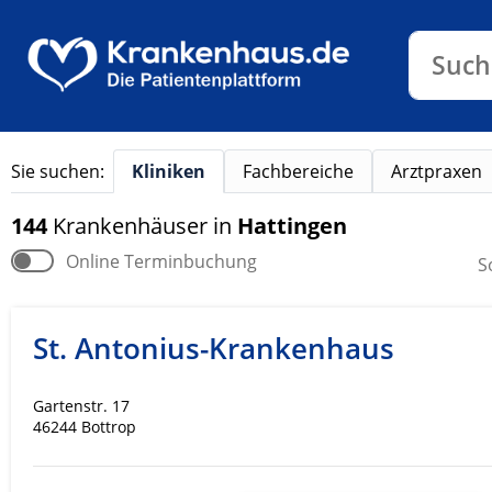
Klinike
Such
Sie suchen:
Kliniken
Fachbereiche
Arztpraxen
144
Krankenhäuser
in
Hattingen
Online Terminbuchung
S
St. Antonius-Krankenhaus
Gartenstr. 17
46244 Bottrop