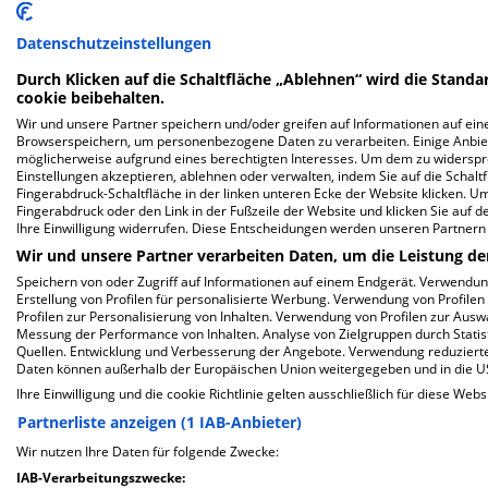
Datenschutzeinstellungen
Durch Klicken auf die Schaltfläche „Ablehnen“ wird die Standar
Helios Marien Klinik
cookie beibehalten.
Wir und unsere Partner speichern und/oder greifen auf Informationen auf eine
Browserspeichern, um personenbezogene Daten zu verarbeiten. Einige Anbie
Grunewaldstr. 96
möglicherweise aufgrund eines berechtigten Interesses. Um dem zu widersprec
47053 Duisburg
Einstellungen akzeptieren, ablehnen oder verwalten, indem Sie auf die Schaltfl
Fingerabdruck-Schaltfläche in der linken unteren Ecke der Website klicken. Um 
Fingerabdruck oder den Link in der Fußzeile der Website und klicken Sie auf 
Ihre Einwilligung widerrufen. Diese Entscheidungen werden unseren Partnern 
Wir und unsere Partner verarbeiten Daten, um die Leistung de
ZUM PROFIL
Speichern von oder Zugriff auf Informationen auf einem Endgerät. Verwendu
Erstellung von Profilen für personalisierte Werbung. Verwendung von Profilen
In dieser Klinik sind leider noch keine Ter
Profilen zur Personalisierung von Inhalten. Verwendung von Profilen zur Ausw
Messung der Performance von Inhalten. Analyse von Zielgruppen durch Stati
via
Krankenhaus.de
möglich.
Quellen. Entwicklung und Verbesserung der Angebote. Verwendung reduzierte
Daten können außerhalb der Europäischen Union weitergegeben und in die 
Ihre Einwilligung und die cookie Richtlinie gelten ausschließlich für diese Webs
Partnerliste anzeigen (1 IAB-Anbieter)
Klinikum Vest GmbH, Paracelsus-
Wir nutzen Ihre Daten für folgende Zwecke:
IAB-Verarbeitungszwecke: