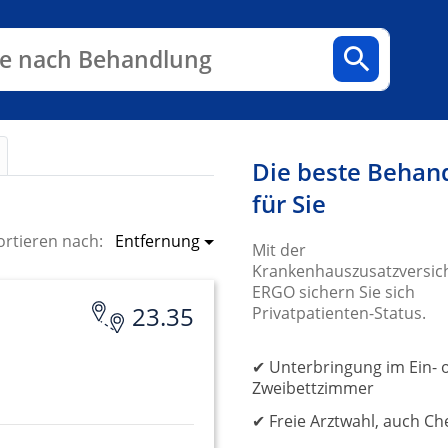
n
Fachbereiche
Arztpraxen
e nach Behandlung
Die beste Behan
für Sie
Entfernung
ortieren nach:
Mit der
Krankenhauszusatzversic
ERGO sichern Sie sich
23.35
Privatpatienten-Status.
✔ Unterbringung im Ein- 
Zweibettzimmer
✔ Freie Arztwahl, auch Ch