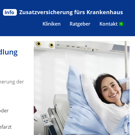
Zusatzversicherung fürs Krankenhaus
Info
Kliniken
Ratgeber
Kontakt
1
dlung
herung der
oder
efarzt