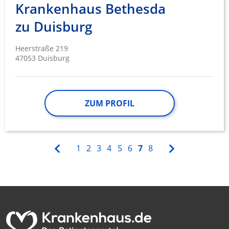
Krankenhaus Bethesda
zu Duisburg
Heerstraße 219
47053 Duisburg
ZUM PROFIL
1
2
3
4
5
6
7
8