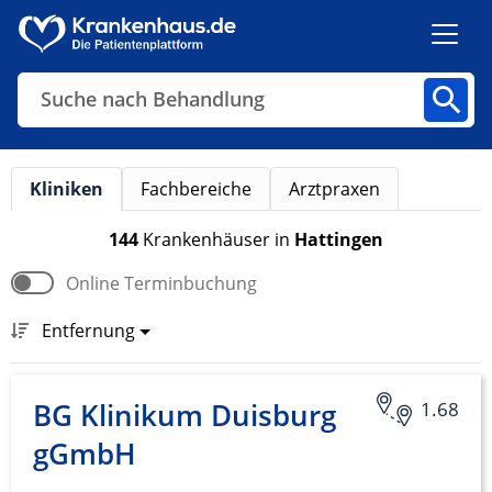
Suche nach Behandlung
Kliniken
Fachbereiche
Arztpraxen
Kliniken
Fachbereiche
Arztpraxen
144
Krankenhäuser
in
Hattingen
Online Terminbuchung
Finden
Entfernung
BG Klinikum Duisburg
1.68
gGmbH