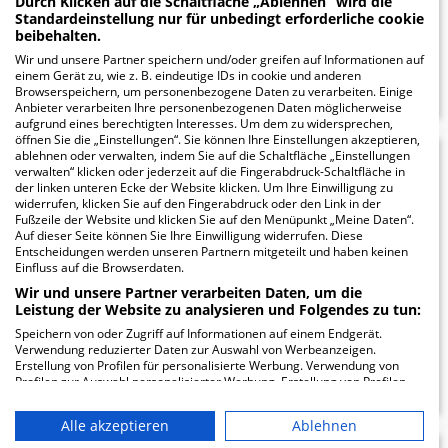
Durch Klicken auf die Schaltfläche „Ablehnen“ wird die
Standardeinstellung nur für unbedingt erforderliche cookie
beibehalten.
Wir und unsere Partner speichern und/oder greifen auf Informationen auf
ZUM PROFIL
einem Gerät zu, wie z. B. eindeutige IDs in cookie und anderen
Browserspeichern, um personenbezogene Daten zu verarbeiten. Einige
Anbieter verarbeiten Ihre personenbezogenen Daten möglicherweise
aufgrund eines berechtigten Interesses. Um dem zu widersprechen,
öffnen Sie die „Einstellungen“. Sie können Ihre Einstellungen akzeptieren,
ablehnen oder verwalten, indem Sie auf die Schaltfläche „Einstellungen
St.-Laurentius-
25.06
verwalten“ klicken oder jederzeit auf die Fingerabdruck-Schaltfläche in
der linken unteren Ecke der Website klicken. Um Ihre Einwilligung zu
Stift
widerrufen, klicken Sie auf den Fingerabdruck oder den Link in der
Fußzeile der Website und klicken Sie auf den Menüpunkt „Meine Daten“.
Auf dieser Seite können Sie Ihre Einwilligung widerrufen. Diese
Hochstraße 20
Entscheidungen werden unseren Partnern mitgeteilt und haben keinen
Einfluss auf die Browserdaten.
45731 Waltrop
Wir und unsere Partner verarbeiten Daten, um die
Leistung der Website zu analysieren und Folgendes zu tun:
Speichern von oder Zugriff auf Informationen auf einem Endgerät.
Verwendung reduzierter Daten zur Auswahl von Werbeanzeigen.
ZUM PROFIL
Erstellung von Profilen für personalisierte Werbung. Verwendung von
Profilen zur Auswahl personalisierter Werbung. Erstellung von Profilen
zur Personalisierung von Inhalten. Verwendung von Profilen zur Auswahl
personalisierter Inhalte. Messung der Werbeleistung. Messung der
Alle akzeptieren
Ablehnen
Performance von Inhalten. Analyse von Zielgruppen durch Statistiken
oder Kombinationen von Daten aus verschiedenen Quellen. Entwicklung