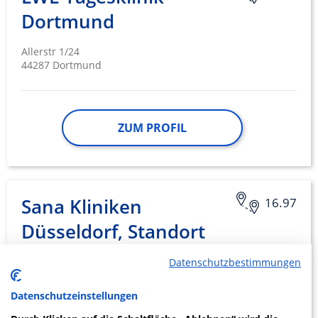
Dortmund
Allerstr 1/24
44287 Dortmund
ZUM PROFIL
Sana Kliniken
16.97
Düsseldorf, Standort
Gerresheim
Datenschutzbestimmungen
Gräulinger Str. 120
Datenschutzeinstellungen
40625 Düsseldorf