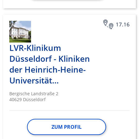
Informationen identifizieren
Nicht-IAB-Verarbeitungszwecke:
17.16
Notwendig
Performance
LVR-Klinikum
Funktional
Düsseldorf - Kliniken
Werbung
der Heinrich-Heine-
Universität…
Bergische Landstraße 2
40629 Düsseldorf
ZUM PROFIL