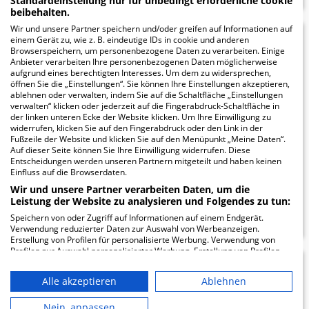
Standardeinstellung nur für unbedingt erforderliche cookie
beibehalten.
Wir und unsere Partner speichern und/oder greifen auf Informationen auf
einem Gerät zu, wie z. B. eindeutige IDs in cookie und anderen
Orthopädische Klinik
5.65
Browserspeichern, um personenbezogene Daten zu verarbeiten. Einige
Anbieter verarbeiten Ihre personenbezogenen Daten möglicherweise
Hessisch Lichtenau
aufgrund eines berechtigten Interesses. Um dem zu widersprechen,
öffnen Sie die „Einstellungen“. Sie können Ihre Einstellungen akzeptieren,
gGmbH
ablehnen oder verwalten, indem Sie auf die Schaltfläche „Einstellungen
verwalten“ klicken oder jederzeit auf die Fingerabdruck-Schaltfläche in
der linken unteren Ecke der Website klicken. Um Ihre Einwilligung zu
Am Mühlenberg 20
widerrufen, klicken Sie auf den Fingerabdruck oder den Link in der
37235 Hessisch Lichtenau
Fußzeile der Website und klicken Sie auf den Menüpunkt „Meine Daten“.
Auf dieser Seite können Sie Ihre Einwilligung widerrufen. Diese
Entscheidungen werden unseren Partnern mitgeteilt und haben keinen
Einfluss auf die Browserdaten.
Wir und unsere Partner verarbeiten Daten, um die
ZUM PROFIL
Leistung der Website zu analysieren und Folgendes zu tun:
Speichern von oder Zugriff auf Informationen auf einem Endgerät.
Verwendung reduzierter Daten zur Auswahl von Werbeanzeigen.
Erstellung von Profilen für personalisierte Werbung. Verwendung von
Profilen zur Auswahl personalisierter Werbung. Erstellung von Profilen
zur Personalisierung von Inhalten. Verwendung von Profilen zur Auswahl
Vitos Orthopädische
5.39
personalisierter Inhalte. Messung der Werbeleistung. Messung der
Alle akzeptieren
Ablehnen
Performance von Inhalten. Analyse von Zielgruppen durch Statistiken
Klinik Kassel
oder Kombinationen von Daten aus verschiedenen Quellen. Entwicklung
und Verbesserung der Angebote. Verwendung reduzierter Daten zur
Nein, anpassen