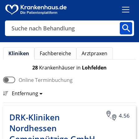
Suche nach Behandlung
Kliniken
Fachbereiche
Arztpraxen
Kliniken
Fachbereiche
Arztpraxen
28
Krankenhäuser
in
Lohfelden
Online Terminbuchung
Finden
Entfernung
DRK-Kliniken
4.56
Nordhessen