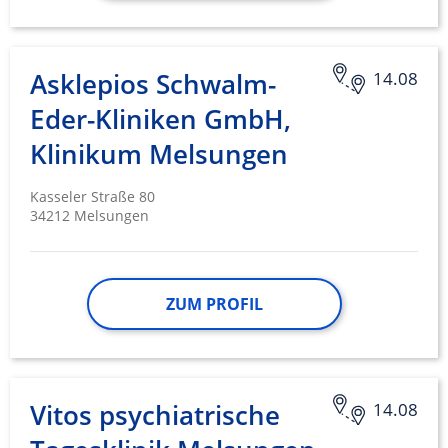
Nicht-IAB-Verarbeitungszwecke:
Notwendig
Asklepios Schwalm-
14.08
Performance
Eder-Kliniken GmbH,
Funktional
Klinikum Melsungen
Werbung
Kasseler Straße 80
34212 Melsungen
ZUM PROFIL
Vitos psychiatrische
14.08