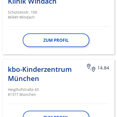
Klinik Windach
Werbung
Schützenstr. 100
86949 Windach
ZUM PROFIL
kbo-Kinderzentrum
14.84
München
Heiglhofstraße 65
81377 München