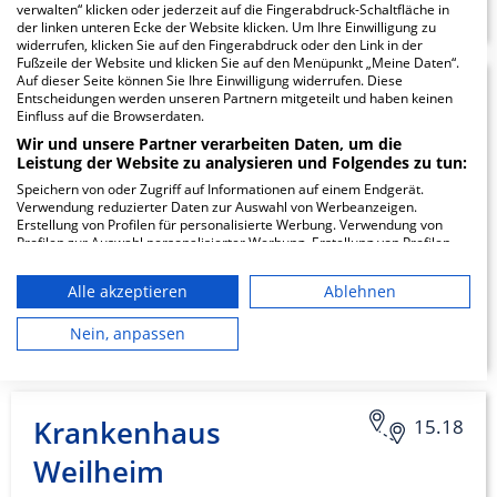
verwalten“ klicken oder jederzeit auf die Fingerabdruck-Schaltfläche in
der linken unteren Ecke der Website klicken. Um Ihre Einwilligung zu
widerrufen, klicken Sie auf den Fingerabdruck oder den Link in der
Fußzeile der Website und klicken Sie auf den Menüpunkt „Meine Daten“.
Auf dieser Seite können Sie Ihre Einwilligung widerrufen. Diese
Urologische Klinik
15.02
Entscheidungen werden unseren Partnern mitgeteilt und haben keinen
Einfluss auf die Browserdaten.
München - Planegg
Wir und unsere Partner verarbeiten Daten, um die
Leistung der Website zu analysieren und Folgendes zu tun:
Speichern von oder Zugriff auf Informationen auf einem Endgerät.
Germeringer Straße 32
Verwendung reduzierter Daten zur Auswahl von Werbeanzeigen.
82152 Planegg
Erstellung von Profilen für personalisierte Werbung. Verwendung von
Profilen zur Auswahl personalisierter Werbung. Erstellung von Profilen
zur Personalisierung von Inhalten. Verwendung von Profilen zur Auswahl
personalisierter Inhalte. Messung der Werbeleistung. Messung der
Alle akzeptieren
Ablehnen
Performance von Inhalten. Analyse von Zielgruppen durch Statistiken
ZUM PROFIL
oder Kombinationen von Daten aus verschiedenen Quellen. Entwicklung
und Verbesserung der Angebote. Verwendung reduzierter Daten zur
Nein, anpassen
Auswahl von Inhalten.
Daten können außerhalb der Europäischen Union weitergegeben und in
die USA gesendet werden.
Ihre Einwilligung und die cookie Richtlinie gelten ausschließlich für diese
Krankenhaus
15.18
Website/App.
Partnerliste anzeigen (1 IAB-Anbieter)
Weilheim
Wir nutzen Ihre Daten für folgende Zwecke: