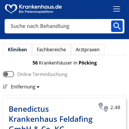
Suche nach Behandlung
Kliniken
Fachbereiche
Arztpraxen
Kliniken
Fachbereiche
Arztpraxen
56
Krankenhäuser
in
Pöcking
Online Terminbuchung
Finden
Entfernung
Benedictus
2.48
Krankenhaus Feldafing