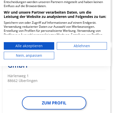
Feursteinstrasse 55
Entscheidungen werden unseren Partnern mitgeteilt und haben keinen
78479 Reichenau
Einfluss auf die Browserdaten.
Wir und unsere Partner verarbeiten Daten, um die
Leistung der Website zu analysieren und Folgendes zu tun:
Speichern von oder Zugriff auf Informationen auf einem Endgerät.
Verwendung reduzierter Daten zur Auswahl von Werbeanzeigen.
ZUM PROFIL
Erstellung von Profilen für personalisierte Werbung. Verwendung von
Profilen zur Auswahl personalisierter Werbung. Erstellung von Profilen
zur Personalisierung von Inhalten. Verwendung von Profilen zur Auswahl
personalisierter Inhalte. Messung der Werbeleistung. Messung der
Alle akzeptieren
Ablehnen
Performance von Inhalten. Analyse von Zielgruppen durch Statistiken
oder Kombinationen von Daten aus verschiedenen Quellen. Entwicklung
Helios Spital Überlingen
1.22
und Verbesserung der Angebote. Verwendung reduzierter Daten zur
Nein, anpassen
Auswahl von Inhalten.
GmbH
Daten können außerhalb der Europäischen Union weitergegeben und in
die USA gesendet werden.
Ihre Einwilligung und die cookie Richtlinie gelten ausschließlich für diese
Härlenweg 1
Website/App.
88662 Überlingen
Partnerliste anzeigen (1 IAB-Anbieter)
Wir nutzen Ihre Daten für folgende Zwecke:
IAB-Verarbeitungszwecke:
ZUM PROFIL
Speichern von oder Zugriff auf
Informationen auf einem Endgerät