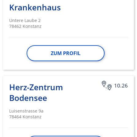
Krankenhaus
Entwicklung und Verbesserung der
Angebote
Untere Laube 2
Verwendung reduzierter Daten zur Auswahl
78462 Konstanz
von Inhalten
IAB-Besonderheiten:
Verwendung genauer Standortdaten
ZUM PROFIL
Geräte anhand von aktiv angeforderten
Informationen identifizieren
Nicht-IAB-Verarbeitungszwecke:
Herz-Zentrum
10.26
Notwendig
Bodensee
Performance
Luisenstrasse 9a
Funktional
78464 Konstanz
Werbung