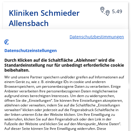
Kliniken Schmieder
5.49
Allensbach
Zum Tafelholz 8
Datenschutzbestimmungen
78476 Allensbach
Datenschutzeinstellungen
Durch Klicken auf die Schaltfläche „Ablehnen“ wird die
Standardeinstellung nur für unbedingt erforderliche cookie
ZUM PROFIL
beibehalten.
Wir und unsere Partner speichern und/oder greifen auf Informationen auf
einem Gerät zu, wie z. B. eindeutige IDs in cookie und anderen
Browserspeichern, um personenbezogene Daten zu verarbeiten. Einige
Anbieter verarbeiten Ihre personenbezogenen Daten möglicherweise
aufgrund eines berechtigten Interesses. Um dem zu widersprechen,
Zentrum für Psychiatrie
7.75
öffnen Sie die „Einstellungen“. Sie können Ihre Einstellungen akzeptieren,
ablehnen oder verwalten, indem Sie auf die Schaltfläche „Einstellungen
Krankenhaus
verwalten“ klicken oder jederzeit auf die Fingerabdruck-Schaltfläche in
der linken unteren Ecke der Website klicken. Um Ihre Einwilligung zu
Reichenau
widerrufen, klicken Sie auf den Fingerabdruck oder den Link in der
Fußzeile der Website und klicken Sie auf den Menüpunkt „Meine Daten“.
Auf dieser Seite können Sie Ihre Einwilligung widerrufen. Diese