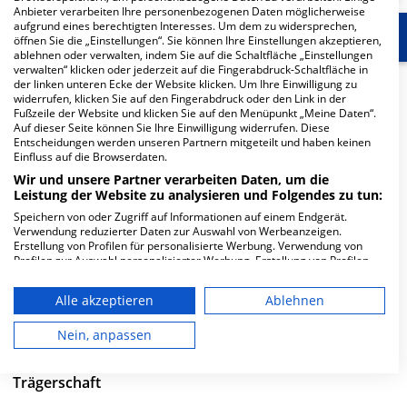
Anbieter verarbeiten Ihre personenbezogenen Daten möglicherweise
aufgrund eines berechtigten Interesses. Um dem zu widersprechen,
Start
Für die Klinik
Weitere Fachabteilungen
öffnen Sie die „Einstellungen“. Sie können Ihre Einstellungen akzeptieren,
ablehnen oder verwalten, indem Sie auf die Schaltfläche „Einstellungen
verwalten“ klicken oder jederzeit auf die Fingerabdruck-Schaltfläche in
Herzlich Willkommen
der linken unteren Ecke der Website klicken. Um Ihre Einwilligung zu
widerrufen, klicken Sie auf den Fingerabdruck oder den Link in der
Fußzeile der Website und klicken Sie auf den Menüpunkt „Meine Daten“.
Auf dieser Seite können Sie Ihre Einwilligung widerrufen. Diese
Heinrich-Braun-Klinikum gemeinnützige GmbH,
Entscheidungen werden unseren Partnern mitgeteilt und haben keinen
Einfluss auf die Browserdaten.
Standort Kirchberg in der Schneeberger Straße 36 ist
Wir und unsere Partner verarbeiten Daten, um die
ein kleines Krankenhaus in Kirchberg. Mit einer
Leistung der Website zu analysieren und Folgendes zu tun:
Kapazität von 930 Betten werden in den spezialisierten
Speichern von oder Zugriff auf Informationen auf einem Endgerät.
Fachabteilungen pro Jahr etwa 3.477 medizinische Fälle
Verwendung reduzierter Daten zur Auswahl von Werbeanzeigen.
behandelt und therapiert.
Erstellung von Profilen für personalisierte Werbung. Verwendung von
Profilen zur Auswahl personalisierter Werbung. Erstellung von Profilen
Weiterlesen
zur Personalisierung von Inhalten. Verwendung von Profilen zur Auswahl
personalisierter Inhalte. Messung der Werbeleistung. Messung der
Alle akzeptieren
Ablehnen
Performance von Inhalten. Analyse von Zielgruppen durch Statistiken
Besuchszeiten
oder Kombinationen von Daten aus verschiedenen Quellen. Entwicklung
und Verbesserung der Angebote. Verwendung reduzierter Daten zur
Nein, anpassen
0 bis 23 Uhr
Auswahl von Inhalten.
Daten können außerhalb der Europäischen Union weitergegeben und in
die USA gesendet werden.
Trägerschaft
Ihre Einwilligung und die cookie Richtlinie gelten ausschließlich für diese