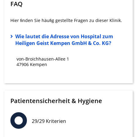
FAQ
IAB-Verarbeitungszwecke:
Speichern von oder Zugriff auf
Hier ﬁnden Sie häuﬁg gestellte Fragen zu dieser Klinik.
Informationen auf einem Endgerät
Verwendung reduzierter Daten zur Auswahl
Wie lautet die Adresse von Hospital zum
von Werbeanzeigen
Heiligen Geist Kempen GmbH & Co. KG?
Erstellung von Profilen für personalisierte
Werbung
von-Broichhausen-Allee 1
47906 Kempen
Verwendung von Profilen zur Auswahl
personalisierter Werbung
Erstellung von Profilen zur Personalisierung
von Inhalten
Patientensicherheit & Hygiene
Verwendung von Profilen zur Auswahl
personalisierter Inhalte
29/29 Kriterien
Messung der Werbeleistung
Messung der Performance von Inhalten