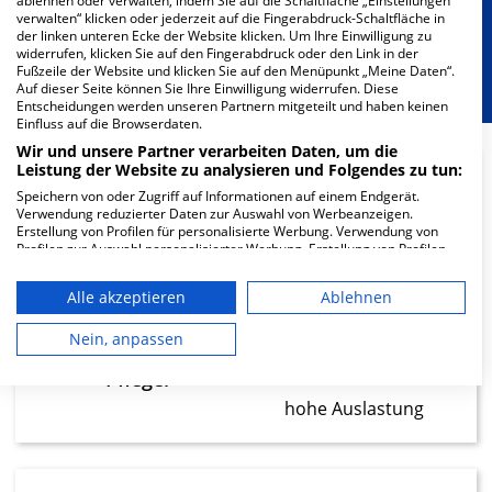
ablehnen oder verwalten, indem Sie auf die Schaltfläche „Einstellungen
verwalten“ klicken oder jederzeit auf die Fingerabdruck-Schaltfläche in
der linken unteren Ecke der Website klicken. Um Ihre Einwilligung zu
Berücksichtigung von besonderem
widerrufen, klicken Sie auf den Fingerabdruck oder den Link in der
Fußzeile der Website und klicken Sie auf den Menüpunkt „Meine Daten“.
Ernährungsbedarf
Auf dieser Seite können Sie Ihre Einwilligung widerrufen. Diese
Entscheidungen werden unseren Partnern mitgeteilt und haben keinen
Einfluss auf die Browserdaten.
Wir und unsere Partner verarbeiten Daten, um die
Leistung der Website zu analysieren und Folgendes zu tun:
Speichern von oder Zugriff auf Informationen auf einem Endgerät.
26.18
Verwendung reduzierter Daten zur Auswahl von Werbeanzeigen.
Erstellung von Profilen für personalisierte Werbung. Verwendung von
Ärzte
Profilen zur Auswahl personalisierter Werbung. Erstellung von Profilen
zur Personalisierung von Inhalten. Verwendung von Profilen zur Auswahl
hohe Auslastung
personalisierter Inhalte. Messung der Werbeleistung. Messung der
Alle akzeptieren
Ablehnen
Performance von Inhalten. Analyse von Zielgruppen durch Statistiken
oder Kombinationen von Daten aus verschiedenen Quellen. Entwicklung
46.31
und Verbesserung der Angebote. Verwendung reduzierter Daten zur
Nein, anpassen
Auswahl von Inhalten.
Daten können außerhalb der Europäischen Union weitergegeben und in
Pfleger
die USA gesendet werden.
hohe Auslastung
Ihre Einwilligung und die cookie Richtlinie gelten ausschließlich für diese
Website/App.
Partnerliste anzeigen (1 IAB-Anbieter)
Wir nutzen Ihre Daten für folgende Zwecke: