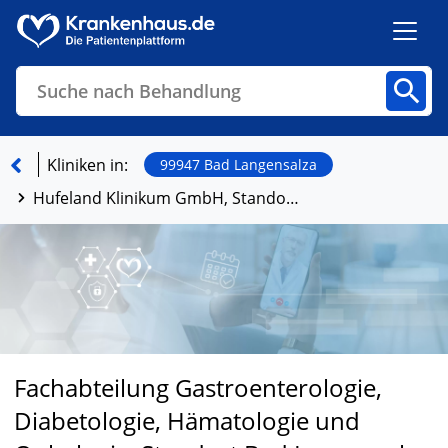
Suche nach Behandlung
Kliniken
Fachbereiche
Arztpraxen
Kliniken in:
99947 Bad Langensalza
Hufeland Klinikum GmbH, Standort Bad Langensalza
Finden
Fachabteilung Gastroenterologie,
Diabetologie, Hämatologie und