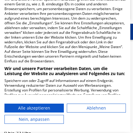
einem Gerät zu, wie z. B. eindeutige IDs in cookie und anderen
KLINIKEN FINDEN
Browserspeichern, um personenbezogene Daten zu verarbeiten. Einige
Anbieter verarbeiten Ihre personenbezogenen Daten möglicherweise
aufgrund eines berechtigten Interesses. Um dem zu widersprechen,
öffnen Sie die „Einstellungen“. Sie können Ihre Einstellungen akzeptieren,
ablehnen oder verwalten, indem Sie auf die Schaltfläche „Einstellungen
Start
Für die Klinik
Weitere Fachabteilungen
verwalten“ klicken oder jederzeit auf die Fingerabdruck-Schaltfläche in
der linken unteren Ecke der Website klicken. Um Ihre Einwilligung zu
widerrufen, klicken Sie auf den Fingerabdruck oder den Link in der
Fußzeile der Website und klicken Sie auf den Menüpunkt „Meine Daten“.
Herzlich Willkommen
Auf dieser Seite können Sie Ihre Einwilligung widerrufen. Diese
Entscheidungen werden unseren Partnern mitgeteilt und haben keinen
Einfluss auf die Browserdaten.
Hufeland Klinikum GmbH, Standort Bad Langensalza in
Wir und unsere Partner verarbeiten Daten, um die
der Rudolph-Weiss-Straße 1-5 ist ein kleines
Leistung der Website zu analysieren und Folgendes zu tun:
Krankenhaus in Bad Langensalza. Mit einer Kapazität
Speichern von oder Zugriff auf Informationen auf einem Endgerät.
von 195 Betten werden in den spezialisierten
Verwendung reduzierter Daten zur Auswahl von Werbeanzeigen.
Erstellung von Profilen für personalisierte Werbung. Verwendung von
Fachabteilungen pro Jahr etwa 8.170 medizinische Fälle
Profilen zur Auswahl personalisierter Werbung. Erstellung von Profilen
behandelt und therapiert.
zur Personalisierung von Inhalten. Verwendung von Profilen zur Auswahl
personalisierter Inhalte. Messung der Werbeleistung. Messung der
Alle akzeptieren
Ablehnen
Weiterlesen
Performance von Inhalten. Analyse von Zielgruppen durch Statistiken
oder Kombinationen von Daten aus verschiedenen Quellen. Entwicklung
und Verbesserung der Angebote. Verwendung reduzierter Daten zur
Nein, anpassen
Besuchszeiten
Auswahl von Inhalten.
Daten können außerhalb der Europäischen Union weitergegeben und in
die USA gesendet werden.