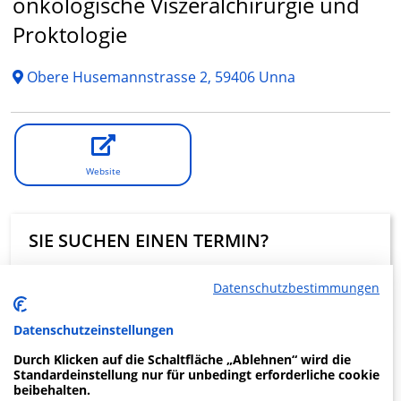
onkologische Viszeralchirurgie und
Proktologie
Obere Husemannstrasse 2, 59406 Unna
Website
SIE SUCHEN EINEN TERMIN?
Eine digitale Terminanfrage über Krankenhaus.de ist in
Datenschutzbestimmungen
dieser Klinik nicht möglich.
Datenschutzeinstellungen
Beratung und Kontakt
Durch Klicken auf die Schaltfläche „Ablehnen“ wird die
Standardeinstellung nur für unbedingt erforderliche cookie
beibehalten.