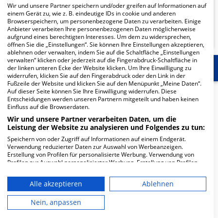
Wir und unsere Partner speichern und/oder greifen auf Informationen auf
einem Gerät zu, wie z. B. eindeutige IDs in cookie und anderen
Browserspeichern, um personenbezogene Daten zu verarbeiten. Einige
KLINIKEN FINDEN
Anbieter verarbeiten Ihre personenbezogenen Daten möglicherweise
aufgrund eines berechtigten Interesses. Um dem zu widersprechen,
öffnen Sie die „Einstellungen“. Sie können Ihre Einstellungen akzeptieren,
ablehnen oder verwalten, indem Sie auf die Schaltfläche „Einstellungen
verwalten“ klicken oder jederzeit auf die Fingerabdruck-Schaltfläche in
Start
Für die Klinik
Weitere Fachabteilungen
der linken unteren Ecke der Website klicken. Um Ihre Einwilligung zu
widerrufen, klicken Sie auf den Fingerabdruck oder den Link in der
Fußzeile der Website und klicken Sie auf den Menüpunkt „Meine Daten“.
Auf dieser Seite können Sie Ihre Einwilligung widerrufen. Diese
Herzlich Willkommen
Entscheidungen werden unseren Partnern mitgeteilt und haben keinen
Einfluss auf die Browserdaten.
Wir und unsere Partner verarbeiten Daten, um die
Christliches Klinikum Unna gGmbH in der Obere
Leistung der Website zu analysieren und Folgendes zu tun:
Husemannstrasse 2 ist ein mittelgroßes Krankenhaus in
Speichern von oder Zugriff auf Informationen auf einem Endgerät.
Unna. Mit einer Kapazität von 392 Betten werden in den
Verwendung reduzierter Daten zur Auswahl von Werbeanzeigen.
Erstellung von Profilen für personalisierte Werbung. Verwendung von
spezialisierten Fachabteilungen pro Jahr etwa 17.356
Profilen zur Auswahl personalisierter Werbung. Erstellung von Profilen
medizinische Fälle behandelt und therapiert.
zur Personalisierung von Inhalten. Verwendung von Profilen zur Auswahl
personalisierter Inhalte. Messung der Werbeleistung. Messung der
Alle akzeptieren
Ablehnen
Weiterlesen
Performance von Inhalten. Analyse von Zielgruppen durch Statistiken
oder Kombinationen von Daten aus verschiedenen Quellen. Entwicklung
und Verbesserung der Angebote. Verwendung reduzierter Daten zur
Nein, anpassen
Besuchszeiten
Auswahl von Inhalten.
Daten können außerhalb der Europäischen Union weitergegeben und in