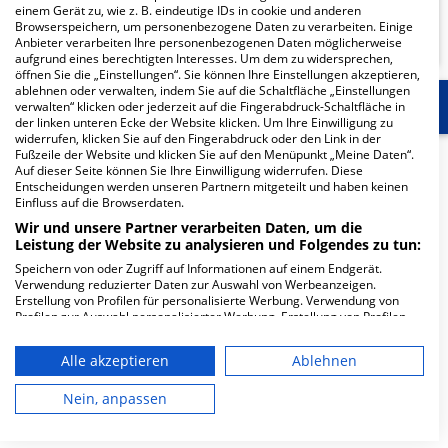
einem Gerät zu, wie z. B. eindeutige IDs in cookie und anderen
KLINIKEN FINDEN
Browserspeichern, um personenbezogene Daten zu verarbeiten. Einige
Anbieter verarbeiten Ihre personenbezogenen Daten möglicherweise
aufgrund eines berechtigten Interesses. Um dem zu widersprechen,
öffnen Sie die „Einstellungen“. Sie können Ihre Einstellungen akzeptieren,
ablehnen oder verwalten, indem Sie auf die Schaltfläche „Einstellungen
Start
Für die Klinik
Weitere Fachabteilungen
verwalten“ klicken oder jederzeit auf die Fingerabdruck-Schaltfläche in
der linken unteren Ecke der Website klicken. Um Ihre Einwilligung zu
widerrufen, klicken Sie auf den Fingerabdruck oder den Link in der
Fußzeile der Website und klicken Sie auf den Menüpunkt „Meine Daten“.
Herzlich Willkommen
Auf dieser Seite können Sie Ihre Einwilligung widerrufen. Diese
Entscheidungen werden unseren Partnern mitgeteilt und haben keinen
Einfluss auf die Browserdaten.
Christliches Klinikum Unna gGmbH in der Obere
Wir und unsere Partner verarbeiten Daten, um die
Husemannstrasse 2 ist ein mittelgroßes Krankenhaus in
Leistung der Website zu analysieren und Folgendes zu tun:
Unna. Mit einer Kapazität von 392 Betten werden in den
Speichern von oder Zugriff auf Informationen auf einem Endgerät.
Verwendung reduzierter Daten zur Auswahl von Werbeanzeigen.
spezialisierten Fachabteilungen pro Jahr etwa 17.356
Erstellung von Profilen für personalisierte Werbung. Verwendung von
medizinische Fälle behandelt und therapiert.
Profilen zur Auswahl personalisierter Werbung. Erstellung von Profilen
zur Personalisierung von Inhalten. Verwendung von Profilen zur Auswahl
Weiterlesen
personalisierter Inhalte. Messung der Werbeleistung. Messung der
Alle akzeptieren
Ablehnen
Performance von Inhalten. Analyse von Zielgruppen durch Statistiken
oder Kombinationen von Daten aus verschiedenen Quellen. Entwicklung
Besuchszeiten
und Verbesserung der Angebote. Verwendung reduzierter Daten zur
Nein, anpassen
Auswahl von Inhalten.
0 bis 23 Uhr
Daten können außerhalb der Europäischen Union weitergegeben und in
die USA gesendet werden.