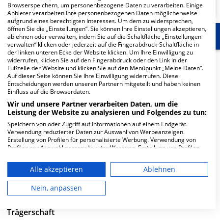
Browserspeichern, um personenbezogene Daten zu verarbeiten. Einige
Anbieter verarbeiten Ihre personenbezogenen Daten möglicherweise
aufgrund eines berechtigten Interesses. Um dem zu widersprechen,
öffnen Sie die „Einstellungen“. Sie können Ihre Einstellungen akzeptieren,
Start
Für die Klinik
Weitere Fachabteilungen
ablehnen oder verwalten, indem Sie auf die Schaltfläche „Einstellungen
verwalten“ klicken oder jederzeit auf die Fingerabdruck-Schaltfläche in
der linken unteren Ecke der Website klicken. Um Ihre Einwilligung zu
widerrufen, klicken Sie auf den Fingerabdruck oder den Link in der
Herzlich Willkommen
Fußzeile der Website und klicken Sie auf den Menüpunkt „Meine Daten“.
Auf dieser Seite können Sie Ihre Einwilligung widerrufen. Diese
Entscheidungen werden unseren Partnern mitgeteilt und haben keinen
Krankenhaus Düren gem. GmbH in der Roonstraße 30
Einfluss auf die Browserdaten.
ist ein mittelgroßes Krankenhaus in Düren. Mit einer
Wir und unsere Partner verarbeiten Daten, um die
Leistung der Website zu analysieren und Folgendes zu tun:
Kapazität von 449 Betten werden in den spezialisierten
Fachabteilungen pro Jahr etwa 17.931 medizinische Fälle
Speichern von oder Zugriff auf Informationen auf einem Endgerät.
Verwendung reduzierter Daten zur Auswahl von Werbeanzeigen.
behandelt und therapiert.
Erstellung von Profilen für personalisierte Werbung. Verwendung von
Profilen zur Auswahl personalisierter Werbung. Erstellung von Profilen
Weiterlesen
zur Personalisierung von Inhalten. Verwendung von Profilen zur Auswahl
personalisierter Inhalte. Messung der Werbeleistung. Messung der
Alle akzeptieren
Ablehnen
Performance von Inhalten. Analyse von Zielgruppen durch Statistiken
Besuchszeiten
oder Kombinationen von Daten aus verschiedenen Quellen. Entwicklung
und Verbesserung der Angebote. Verwendung reduzierter Daten zur
Nein, anpassen
0 bis 23 Uhr
Auswahl von Inhalten.
Daten können außerhalb der Europäischen Union weitergegeben und in
die USA gesendet werden.
Trägerschaft