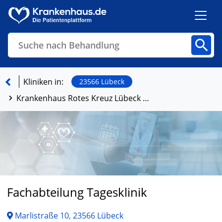
Suche nach Behandlung
Kliniken
Fachbereiche
Arztpraxen
Kliniken in:
23566 Lübeck
Krankenhaus Rotes Kreuz Lübeck -Geriatriezentrum- Haus an der Wakenitz
Finden
Fachabteilung Tagesklinik
Marlistraße 10, 23566 Lübeck