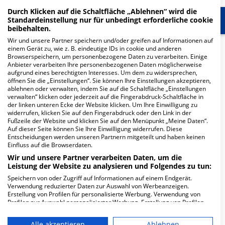
Durch Klicken auf die Schaltfläche „Ablehnen“ wird die
Standardeinstellung nur für unbedingt erforderliche cookie
Start
Für die Klinik
Weitere Fachabteilungen
beibehalten.
Wir und unsere Partner speichern und/oder greifen auf Informationen auf
Herzlich Willkommen
einem Gerät zu, wie z. B. eindeutige IDs in cookie und anderen
Browserspeichern, um personenbezogene Daten zu verarbeiten. Einige
Anbieter verarbeiten Ihre personenbezogenen Daten möglicherweise
aufgrund eines berechtigten Interesses. Um dem zu widersprechen,
Krankenhaus Rotes Kreuz Lübeck -Geriatriezentrum-
öffnen Sie die „Einstellungen“. Sie können Ihre Einstellungen akzeptieren,
Haus an der Wakenitz in der Marlistraße 10 ist ein
ablehnen oder verwalten, indem Sie auf die Schaltfläche „Einstellungen
verwalten“ klicken oder jederzeit auf die Fingerabdruck-Schaltfläche in
kleines Krankenhaus in Lübeck. Mit einer Kapazität von
der linken unteren Ecke der Website klicken. Um Ihre Einwilligung zu
164 Betten werden in den spezialisierten
widerrufen, klicken Sie auf den Fingerabdruck oder den Link in der
Fußzeile der Website und klicken Sie auf den Menüpunkt „Meine Daten“.
Fachabteilungen pro Jahr etwa 611 medizinische Fälle
Auf dieser Seite können Sie Ihre Einwilligung widerrufen. Diese
behandelt und therapiert.
Entscheidungen werden unseren Partnern mitgeteilt und haben keinen
Einfluss auf die Browserdaten.
Weiterlesen
Wir und unsere Partner verarbeiten Daten, um die
Leistung der Website zu analysieren und Folgendes zu tun:
Besuchszeiten
Speichern von oder Zugriff auf Informationen auf einem Endgerät.
Verwendung reduzierter Daten zur Auswahl von Werbeanzeigen.
0 bis 23 Uhr
Erstellung von Profilen für personalisierte Werbung. Verwendung von
Profilen zur Auswahl personalisierter Werbung. Erstellung von Profilen
zur Personalisierung von Inhalten. Verwendung von Profilen zur Auswahl
Besondere Merkmale
personalisierter Inhalte. Messung der Werbeleistung. Messung der
Alle akzeptieren
Ablehnen