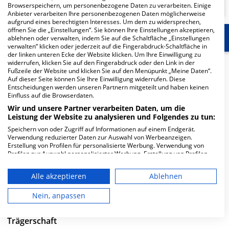
Browserspeichern, um personenbezogene Daten zu verarbeiten. Einige
Anbieter verarbeiten Ihre personenbezogenen Daten möglicherweise
aufgrund eines berechtigten Interesses. Um dem zu widersprechen,
öffnen Sie die „Einstellungen“. Sie können Ihre Einstellungen akzeptieren,
Start
Für die Klinik
Weitere Fachabteilungen
ablehnen oder verwalten, indem Sie auf die Schaltfläche „Einstellungen
verwalten“ klicken oder jederzeit auf die Fingerabdruck-Schaltfläche in
der linken unteren Ecke der Website klicken. Um Ihre Einwilligung zu
widerrufen, klicken Sie auf den Fingerabdruck oder den Link in der
Herzlich Willkommen
Fußzeile der Website und klicken Sie auf den Menüpunkt „Meine Daten“.
Auf dieser Seite können Sie Ihre Einwilligung widerrufen. Diese
Entscheidungen werden unseren Partnern mitgeteilt und haben keinen
Campus Großhadern in der Marchioninistraße 15 ist ein
Einfluss auf die Browserdaten.
großes Krankenhaus in München. Mit einer Kapazität
Wir und unsere Partner verarbeiten Daten, um die
Leistung der Website zu analysieren und Folgendes zu tun:
von 1.308 Betten werden in den spezialisierten
Fachabteilungen pro Jahr etwa 41.881 medizinische Fälle
Speichern von oder Zugriff auf Informationen auf einem Endgerät.
Verwendung reduzierter Daten zur Auswahl von Werbeanzeigen.
behandelt und therapiert.
Erstellung von Profilen für personalisierte Werbung. Verwendung von
Profilen zur Auswahl personalisierter Werbung. Erstellung von Profilen
Weiterlesen
zur Personalisierung von Inhalten. Verwendung von Profilen zur Auswahl
personalisierter Inhalte. Messung der Werbeleistung. Messung der
Alle akzeptieren
Ablehnen
Performance von Inhalten. Analyse von Zielgruppen durch Statistiken
Besuchszeiten
oder Kombinationen von Daten aus verschiedenen Quellen. Entwicklung
und Verbesserung der Angebote. Verwendung reduzierter Daten zur
Nein, anpassen
0 bis 23 Uhr
Auswahl von Inhalten.
Daten können außerhalb der Europäischen Union weitergegeben und in
die USA gesendet werden.
Trägerschaft