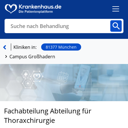
Suche nach Behandlung
Kliniken
Fachbereiche
Arztpraxen
Kliniken in:
81377 München
Campus Großhadern
Finden
Fachabteilung Abteilung für
Thoraxchirurgie